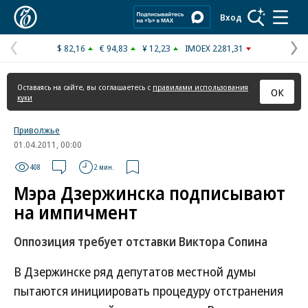
Коммерсантъ
Вход
$ 82,16
€ 94,83
¥ 12,23
IMOEX 2281,31
Предыдущая
С
страница
с
Оставаясь на сайте, вы соглашаетесь с
правилами использования
ОК
куки
Приволжье
01.04.2011, 00:00
408
2 мин.
Мэра Дзержинска подписывают
на импичмент
Оппозиция требует отставки Виктора Сопина
В Дзержинске ряд депутатов местной думы
пытаются инициировать процедуру отстранения