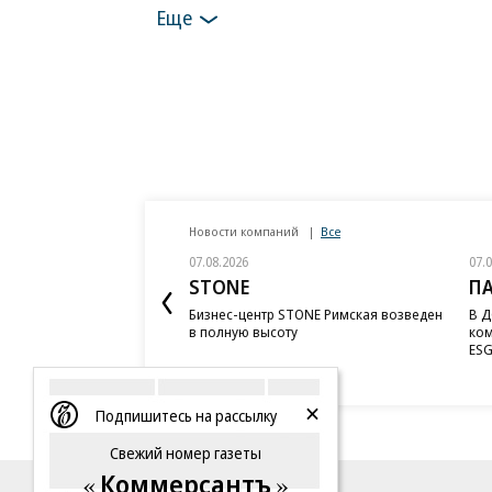
Еще
Новости компаний
Все
07.08.2026
07.
STONE
П
Бизнес-центр STONE Римская возведен
В Д
в полную высоту
ком
ESG
Подпишитесь на рассылку
Свежий номер газеты
Коммерсантъ