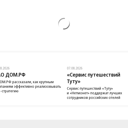
08.2026
07.08.2026
АО ДОМ.РФ
«Сервис путешествий
Туту»
ОМ.РФ рассказали, как крупным
паниям эффективно реализовывать
Сервис путешествий «Туту»
-стратегию
и «Нетмонет» поддержат лучших
сотрудников российских отелей