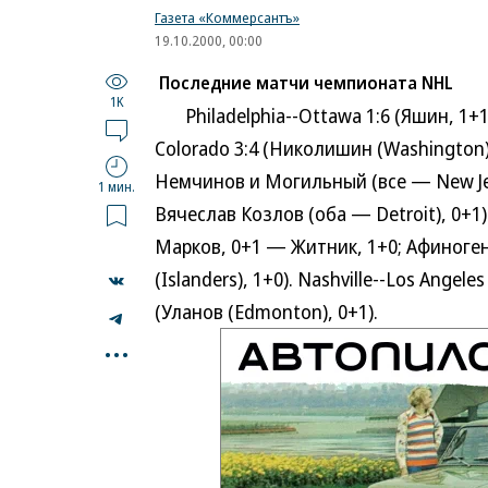
Газета «Коммерсантъ»
19.10.2000, 00:00
Последние матчи чемпионата NHL
1K
Philadelphia--Ottawa 1:6 (Яшин, 1+1;
Colorado 3:4 (Николишин (Washington), 
Немчинов и Могильный (все — New Jersey
1 мин.
Вячеслав Козлов (оба — Detroit), 0+1).
Марков, 0+1 — Житник, 1+0; Афиногено
(Islanders), 1+0). Nashville--Los Angele
(Уланов (Edmonton), 0+1).
...