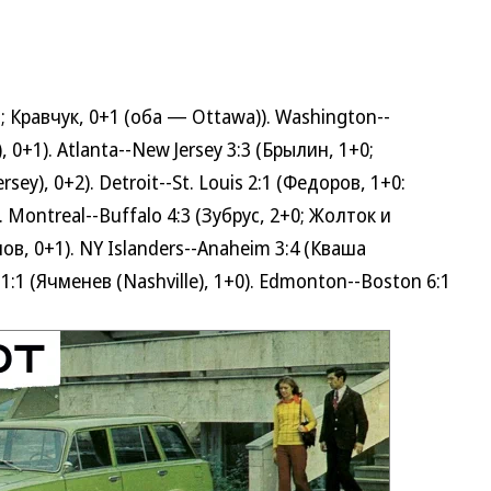
 Кравчук, 0+1 (оба — Ottawa)). Washington--
0+1). Atlanta--New Jersey 3:3 (Брылин, 1+0;
), 0+2). Detroit--St. Louis 2:1 (Федоров, 1+0:
 Montreal--Buffalo 4:3 (Зубрус, 2+0; Жолток и
в, 0+1). NY Islanders--Anaheim 3:4 (Кваша
s 1:1 (Ячменев (Nashville), 1+0). Edmonton--Boston 6:1