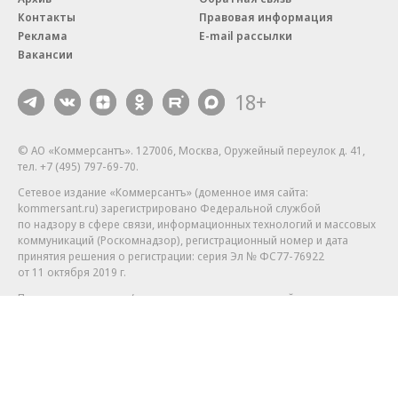
Контакты
Правовая информация
Реклама
E-mail рассылки
Вакансии
18+
© АО «Коммерсантъ». 127006, Москва, Оружейный переулок д. 41,
тел. +7 (495) 797-69-70.
Сетевое издание «Коммерсантъ» (доменное имя сайта:
kommersant.ru) зарегистрировано Федеральной службой
по надзору в сфере связи, информационных технологий и массовых
коммуникаций (Роскомнадзор), регистрационный номер и дата
принятия решения о регистрации: серия
Эл № ФС77-76922
от 11 октября 2019 г.
Партнерские проекты/материалы, новости компаний, материалы
с пометкой «Промо» и «Официальное сообщение» опубликованы
на коммерческой основе.
На kommersant.ru применяются рекомендательные технологии.
Подробнее