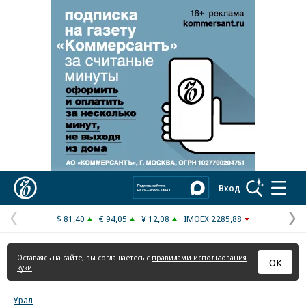
Реклама в «Ъ» www.kommersant.ru/ad
Коммерсантъ
Вход
$ 81,40
€ 94,05
¥ 12,08
IMOEX 2285,88
Предыдущая
С
страница
с
Оставаясь на сайте, вы соглашаетесь с
правилами использования
ОК
куки
Урал