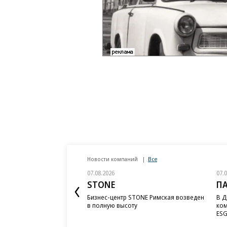
Новости компаний
Все
07.08.2026
07.
STONE
П
Бизнес-центр STONE Римская возведен
В Д
в полную высоту
ком
ESG