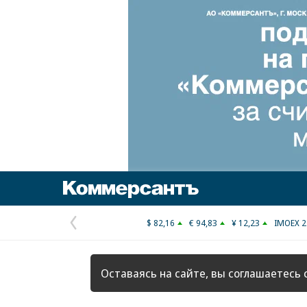
Коммерсантъ
$ 82,16
€ 94,83
¥ 12,23
IMOEX 2
Предыдущая
страница
Оставаясь на сайте, вы соглашаетесь 