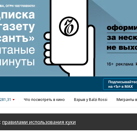
Реклама в «Ъ» www.kommersant.ru/ad
281,31
Что посмотреть в кино
Взрыв у Balzi Rossi
Мигранты в
с
правилами использования куки