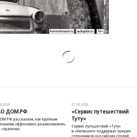
08.2026
07.08.2026
АО ДОМ.РФ
«Сервис путешествий
Туту»
ОМ.РФ рассказали, как крупным
паниям эффективно реализовывать
Сервис путешествий «Туту»
-стратегию
и «Нетмонет» поддержат лучших
сотрудников российских отелей