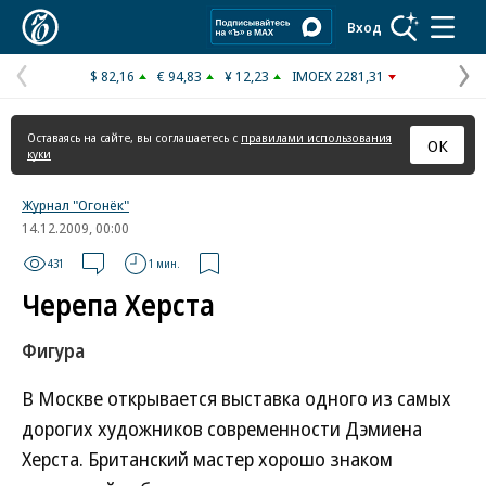
Коммерсантъ
Вход
$ 82,16
€ 94,83
¥ 12,23
IMOEX 2281,31
Предыдущая
С
страница
с
Оставаясь на сайте, вы соглашаетесь с
правилами использования
ОК
куки
Журнал "Огонёк"
14.12.2009, 00:00
431
1 мин.
Черепа Херста
Фигура
В Москве открывается выставка одного из самых
дорогих художников современности Дэмиена
Херста. Британский мастер хорошо знаком