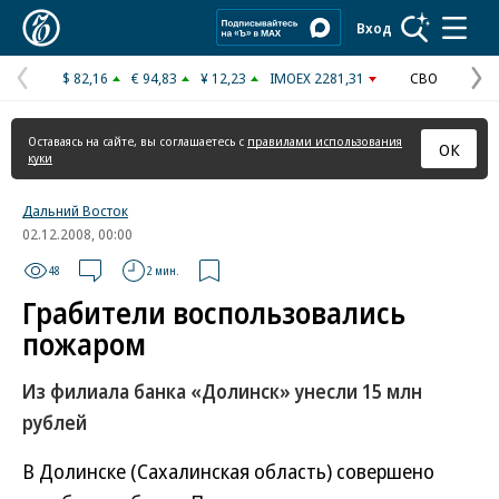
Коммерсантъ
Вход
$ 82,16
€ 94,83
¥ 12,23
IMOEX 2281,31
СВО
Предыдущая
С
страница
с
Оставаясь на сайте, вы соглашаетесь с
правилами использования
ОК
куки
Дальний Восток
02.12.2008, 00:00
48
2 мин.
Грабители воспользовались
пожаром
Из филиала банка «Долинск» унесли 15 млн
рублей
В Долинске (Сахалинская область) совершено