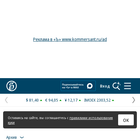
Реклама в «Ъ» www.kommersant.ru/ad
Коммерсантъ
Вход
$ 81,40
€ 94,05
¥ 12,17
IMOEX 2303,52
Предыдущая
С
страница
с
Оставаясь на сайте, вы соглашаетесь с
правилами использования
ОК
куки
Архив