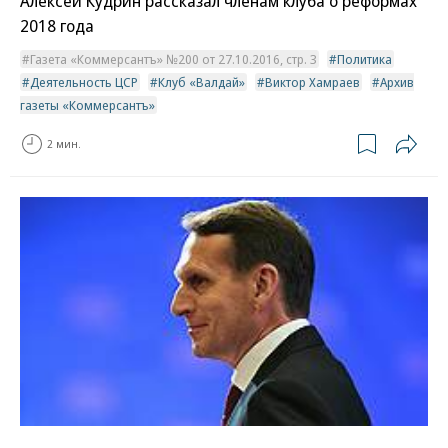
Алексей Кудрин рассказал членам клуба о реформах
2018 года
Газета «Коммерсантъ» №200 от 27.10.2016, стр. 3
Политика
Деятельность ЦСР
Клуб «Валдай»
Виктор Хамраев
Архив
газеты «Коммерсантъ»
2 мин.