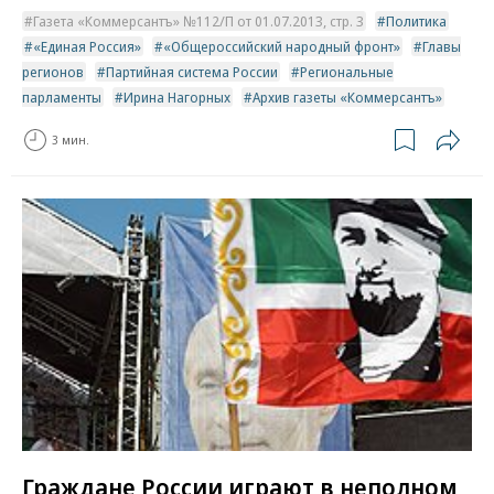
Газета «Коммерсантъ» №112/П от 01.07.2013, стр. 3
Политика
«Единая Россия»
«Общероссийский народный фронт»
Главы
регионов
Партийная система России
Региональные
парламенты
Ирина Нагорных
Архив газеты «Коммерсантъ»
3 мин.
Граждане России играют в неполном