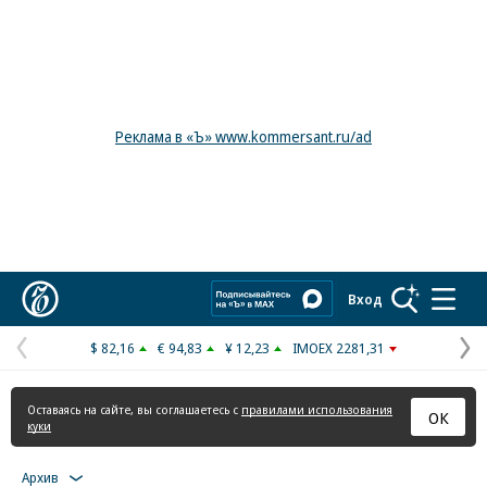
Реклама в «Ъ» www.kommersant.ru/ad
Коммерсантъ
Вход
$ 82,16
€ 94,83
¥ 12,23
IMOEX 2281,31
Предыдущая
С
страница
с
Оставаясь на сайте, вы соглашаетесь с
правилами использования
ОК
куки
Архив