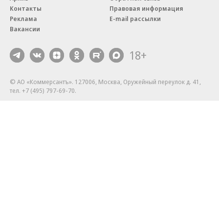
Контакты
Правовая информация
Реклама
E-mail рассылки
Вакансии
18+
© АО «Коммерсантъ». 127006, Москва, Оружейный переулок д. 41,
тел. +7 (495) 797-69-70.
Сетевое издание «Коммерсантъ» (доменное имя сайта:
kommersant.ru) зарегистрировано Федеральной службой
по надзору в сфере связи, информационных технологий и массовых
коммуникаций (Роскомнадзор), регистрационный номер и дата
принятия решения о регистрации: серия
Эл № ФС77-76922
от 11 октября 2019 г.
Партнерские проекты/материалы, новости компаний, материалы
с пометкой «Промо» и «Официальное сообщение» опубликованы
на коммерческой основе.
На kommersant.ru применяются рекомендательные технологии.
Подробнее