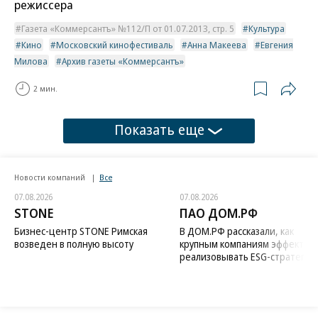
режиссера
Газета «Коммерсантъ» №112/П от 01.07.2013, стр. 5
Культура
Кино
Московский кинофестиваль
Анна Макеева
Евгения
Милова
Архив газеты «Коммерсантъ»
2 мин.
Показать еще
Новости компаний
Все
07.08.2026
07.08.2026
STONE
ПАО ДОМ.РФ
Бизнес-центр STONE Римская
В ДОМ.РФ рассказали, как
возведен в полную высоту
крупным компаниям эффектив
реализовывать ESG-стратегию