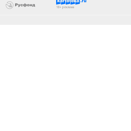
18+ реклама
О «Коммерсанте»
Android
Архив
Обратная связь
Контакты
Правовая информация
Реклама
E-mail рассылки
Вакансии
18+
© АО «Коммерсантъ». 127006, Москва, Оружейный переулок д. 41,
тел. +7 (495) 797-69-70.
Сетевое издание «Коммерсантъ» (доменное имя сайта:
kommersant.ru) зарегистрировано Федеральной службой
по надзору в сфере связи, информационных технологий и массовых
коммуникаций (Роскомнадзор), регистрационный номер и дата
принятия решения о регистрации: серия
Эл № ФС77-76922
от 11 октября 2019 г.