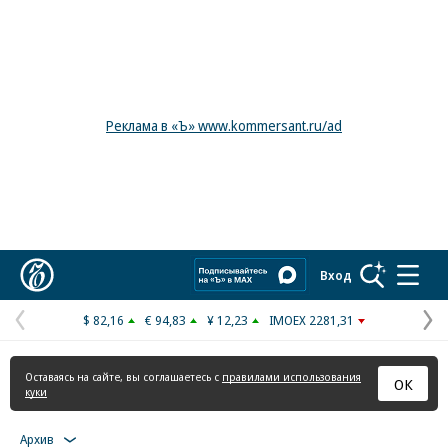
Реклама в «Ъ» www.kommersant.ru/ad
Коммерсантъ
Вход
$ 82,16
€ 94,83
¥ 12,23
IMOEX 2281,31
Предыдущая
С
страница
с
Оставаясь на сайте, вы соглашаетесь с
правилами использования
ОК
куки
Архив