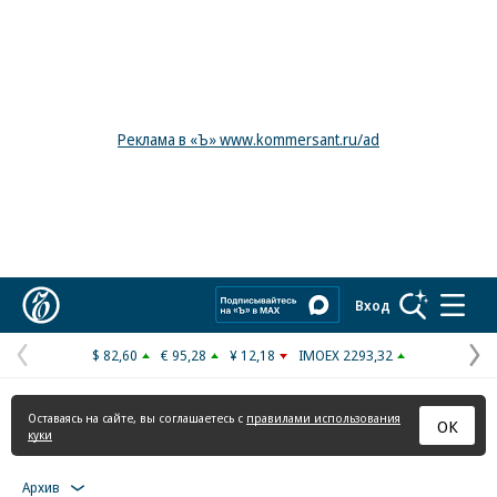
Реклама в «Ъ» www.kommersant.ru/ad
Коммерсантъ
Вход
$ 82,60
€ 95,28
¥ 12,18
IMOEX 2293,32
Предыдущая
С
страница
с
Оставаясь на сайте, вы соглашаетесь с
правилами использования
ОК
куки
Архив