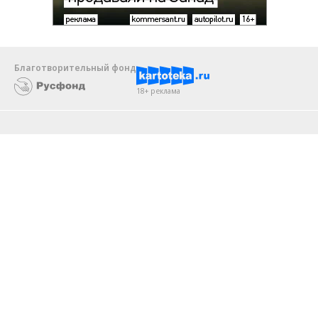
Благотворительный фонд
18+ реклама
О «Коммерсанте»
Android
Архив
Обратная связь
Контакты
Правовая информация
Реклама
E-mail рассылки
Вакансии
18+
© АО «Коммерсантъ». 127006, Москва, Оружейный переулок д. 41,
тел. +7 (495) 797-69-70.
Сетевое издание «Коммерсантъ» (доменное имя сайта: