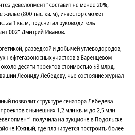
нтез девелопмент" составит не менее 20%,
жилье (800 тыс. кв. м), инвестор сможет
с. за 1 кв. м, подсчитал руководитель
ент 002" Дмитрий Иванов.
ргетикой, разведкой и добычей углеводородов,
вух нефтегазоносных участков в Баренцевом
 около десяти проектов стоимостью $3 млрд.
увашии Леониду Лебедеву, чье состояние журнал
ный позволит структуре сенатора Лебедева
роектов с нынешних 1,2 млн кв. м до 2,5 млн
 девелопмент" получила на аукционе в Подольске
орайоне Южный, где планируется построить более