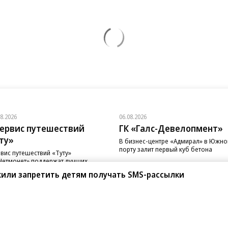
08.2026
06.08.2026
ервис путешествий
ГК «Галс-Девелопмент»
ту»
В бизнес-центре «Адмирал» в Южн
порту залит первый куб бетона
вис путешествий «Туту»
Нетмонет» поддержат лучших
рудников российских отелей
жили запретить детям получать SMS-рассылки