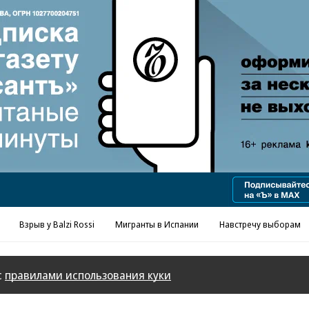
Реклама в «Ъ» www.kommersant.ru/ad
Взрыв у Balzi Rossi
Мигранты в Испании
Навстречу выборам
с
правилами использования куки