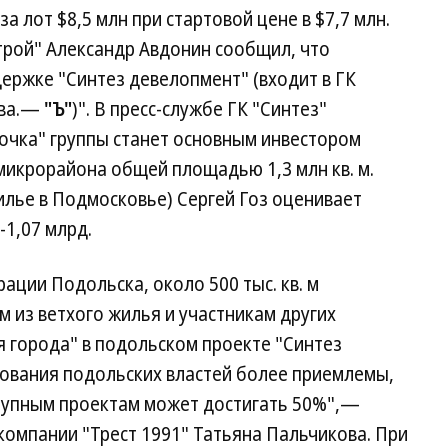
за лот $8,5 млн при стартовой цене в $7,7 млн.
рой" Александр Авдонин сообщил, что
ержке "Синтез девелопмент" (входит в ГК
ева.—
"Ъ"
)". В пресс-службе ГК "Синтез"
очка" группы станет основным инвестором
микрорайона общей площадью 1,3 млн кв. м.
илье в Подмосковье) Сергей Гоз оценивает
-1,07 млрд.
ации Подольска, около 500 тыс. кв. м
 из ветхого жилья и участникам других
я города" в подольском проекте "Синтез
бования подольских властей более приемлемы,
крупным проектам может достигать 50%",—
компании "Трест 1991" Татьяна Пальчикова. При