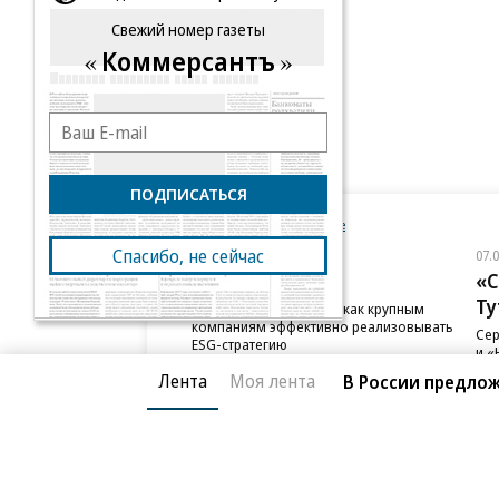
Свежий номер газеты
Коммерсантъ
ПОДПИСАТЬСЯ
Новости компаний
Все
Спасибо, не сейчас
07.08.2026
07.
ПАО ДОМ.РФ
«С
Ту
В ДОМ.РФ рассказали, как крупным
компаниям эффективно реализовывать
Сер
ESG-стратегию
и «
сот
Лента
Моя лента
В России предло