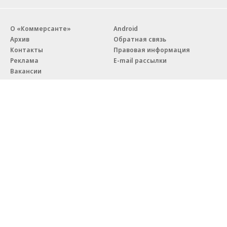
О «Коммерсанте»
Android
Архив
Обратная связь
Контакты
Правовая информация
Реклама
E-mail рассылки
Вакансии
18+
© АО «Коммерсантъ». 127006, Москва, Оружейный переулок д. 41,
тел. +7 (495) 797-69-70.
Сетевое издание «Коммерсантъ» (доменное имя сайта:
kommersant.ru) зарегистрировано Федеральной службой
по надзору в сфере связи, информационных технологий и массовых
коммуникаций (Роскомнадзор), регистрационный номер и дата
принятия решения о регистрации: серия
Эл № ФС77-76922
от 11 октября 2019 г.
Партнерские проекты/материалы, новости компаний, материалы
с пометкой «Промо» и «Официальное сообщение» опубликованы