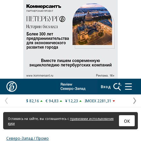
Реклама в «Ъ» www.kommersant.ru/ad
Коммерсантъ
Вход
$ 82,16
€ 94,83
¥ 12,23
IMOEX 2281,31
Предыдущая
С
страница
с
Оставаясь на сайте, вы соглашаетесь с
правилами использования
ОК
куки
Северо-Запад / Промо