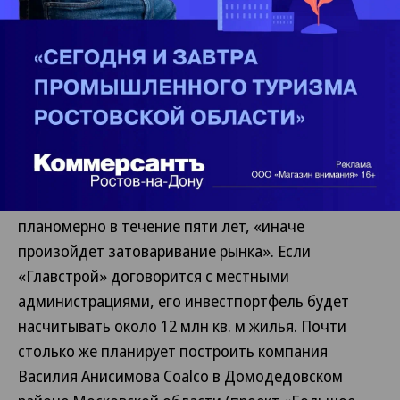
млрд рублей, EBITDA — 1,7 млрд рублей. Прогноз
по выручке на 2007 год — около 50 млрд рублей,
по EBITDA — более $100 млн.
«Цена вхождения на
региональные рынки ниже по сравнению с
Москвой и Петербургом. При этом в регионах
наблюдается еще большая потребность в
недорогом жилье»,— объясняет Михаил
Гороховский. Владислав Луцков считает, что
реализовывать проекты «Главстрою» нужно
планомерно в течение пяти лет, «иначе
произойдет затоваривание рынка». Если
«Главстрой» договорится с местными
администрациями, его инвестпортфель будет
насчитывать около 12 млн кв. м жилья. Почти
столько же планирует построить компания
Василия Анисимова Coalco в Домодедовском