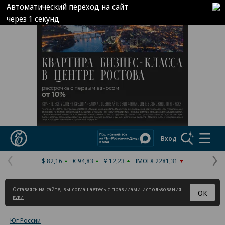
Коммерсантъ
Вход
$ 82,16
€ 94,83
¥ 12,23
IMOEX 2281,31
Предыдущая
С
страница
с
Оставаясь на сайте, вы соглашаетесь с
правилами использования
ОК
куки
Юг России