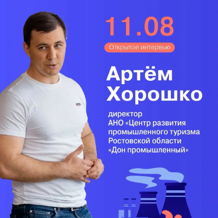
комфортности). Для поставки железобетонных
панелей «Главстрой» планирует построить в
Петербурге собственный завод, для которого
сейчас ищет площадку. По оценке господина
Маркаряна, стоимость завода, который сможет
производить блоки для 150–200 тыс. кв. м жилья в
год, составит $30–50 млн. Суммарные инвестиции
в проекты Санкт-Петербурга участники рынка
оценивают в $7 млрд.
Корпорация «Главстрой» управляет холдингами
«Главмосстрой», «Моспромстройматериалы» и
«Главстрой-инжиниринг», контроль над которыми
в августе 2005 года получил холдинг «Базовый
элемент». Сейчас «Базэлу» принадлежит 75–90%
каждой из компаний. Выручка в 2006 году — 28