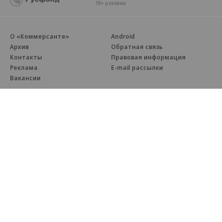
18+ реклама
О «Коммерсанте»
Android
Архив
Обратная связь
Контакты
Правовая информация
Реклама
E-mail рассылки
Вакансии
18+
© АО «Коммерсантъ». 127006, Москва, Оружейный переулок д. 41,
тел. +7 (495) 797-69-70.
Сетевое издание «Коммерсантъ» (доменное имя сайта:
kommersant.ru) зарегистрировано Федеральной службой
по надзору в сфере связи, информационных технологий и массовых
коммуникаций (Роскомнадзор), регистрационный номер и дата
принятия решения о регистрации: серия
Эл № ФС77-76922
от 11 октября 2019 г.
Партнерские проекты/материалы, новости компаний, материалы