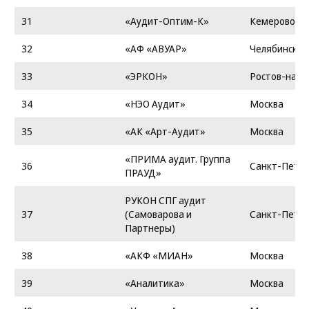
31
«Аудит-Оптим-К»
Кемерово
32
«АФ «АВУАР»
Челябинск
33
«ЭРКОН»
Ростов-на-Д
34
«НЭО Аудит»
Москва
35
«АК «Арт-Аудит»
Москва
«ПРИМА аудит. Группа
36
Санкт-Петер
ПРАУД»
РУКОН СПГ аудит
37
(Самоварова и
Санкт-Петер
Партнеры)
38
«АКФ «МИАН»
Москва
39
«Аналитика»
Москва