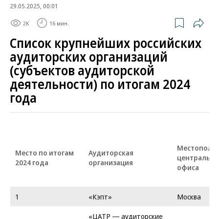
29.05.2025, 00:01
2K
16 мин.
Список крупнейших российских
аудиторских организаций
(субъектов аудиторской
деятельности) по итогам 2024
года
Местополо
Место по итогам
Аудиторская
центрально
2024 года
организация
офиса
1
«Кэпт»
Москва
«ЦАТР — аудиторские