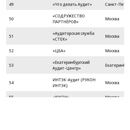
49
«Что делать Аудит»
Санкт-Петер
«СОДРУЖЕСТВО
50
Москва
ПАРТНЁРОВ»
«Аудиторская служба
51
Москва
«СТЕК»
52
«ЦБА»
Москва
«Екатеринбургский
53
Екатеринбур
Аудит-Центр»
ИНТЭК-Аудит (РУКОН
54
Москва
ИНТЭК)
55
«ЮКОН»
Москва
«ПромСтройАудит
56
Санкт-Петер
Консалт»
57
CBS group
Москва