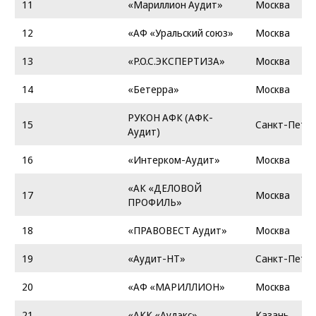
11
«Мариллион Аудит»
Москва
12
«АФ «Уральский союз»
Москва
13
«Р.О.С.ЭКСПЕРТИЗА»
Москва
14
«Бетерра»
Москва
РУКОН АФК (АФК-
15
Санкт-Петер
Аудит)
16
«Интерком-Аудит»
Москва
«АК «ДЕЛОВОЙ
17
Москва
ПРОФИЛЬ»
18
«ПРАВОВЕСТ Аудит»
Москва
19
«Аудит-НТ»
Санкт-Петер
20
«АФ «МАРИЛЛИОН»
Москва
21
«АКК «Аудэкс»
Казань