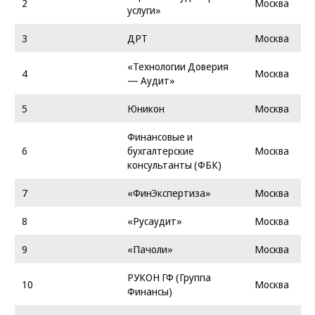
2
Москва
услуги»
3
ДРТ
Москва
«Технологии Доверия
4
Москва
— Аудит»
5
Юникон
Москва
Финансовые и
6
бухгалтерские
Москва
консультанты (ФБК)
7
«ФинЭкспертиза»
Москва
8
«Русаудит»
Москва
9
«Пачоли»
Москва
РУКОН ГФ (Группа
10
Москва
Финансы)