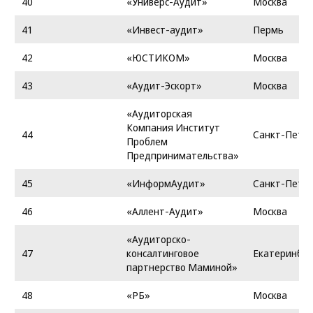
40
«Универс-Аудит»
Москва
41
«Инвест-аудит»
Пермь
42
«ЮСТИКОМ»
Москва
43
«Аудит-Эскорт»
Москва
«Аудиторская
Компания Институт
44
Санкт-Петер
Проблем
Предпринимательства»
45
«ИнформАудит»
Санкт-Петер
46
«Аллент-Аудит»
Москва
«Аудиторско-
47
консалтинговое
Екатеринбур
партнерство Маминой»
48
«РБ»
Москва