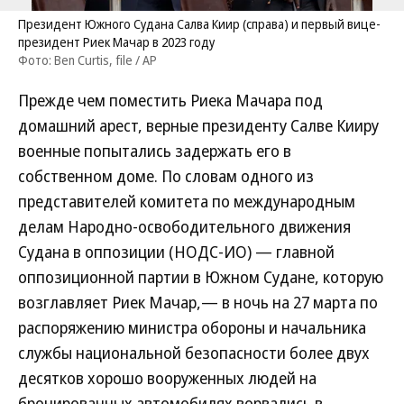
Президент Южного Судана Салва Киир (справа) и первый вице-
президент Риек Мачар в 2023 году
Фото: Ben Curtis, file / AP
Прежде чем поместить Риека Мачара под
домашний арест, верные президенту Салве Кииру
военные попытались задержать его в
собственном доме. По словам одного из
представителей комитета по международным
делам Народно-освободительного движения
Судана в оппозиции (НОДС-ИО) — главной
оппозиционной партии в Южном Судане, которую
возглавляет Риек Мачар,— в ночь на 27 марта по
распоряжению министра обороны и начальника
службы национальной безопасности более двух
десятков хорошо вооруженных людей на
бронированных автомобилях ворвались в