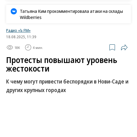
Татьяна Ким прокомментировала атаки на склады
Wildberries
Радио «Ъ FM»
18.08.2025, 11:39
18K
4 мин.
Протесты повышают уровень
жестокости
К чему могут привести беспорядки в Нови-Саде и
других крупных городах
Протесты в Сербии не утихают почти неделю. В
ночь на 17 августа демонстранты закидали
фейерверками и подожгли офис правящей партии
в Валево. В Белграде в здании Сербской