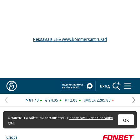
Реклама в «Ъ» www.kommersant.ru/ad
Коммерсантъ
Вход
$ 81,40
€ 94,05
¥ 12,08
IMOEX 2285,88
Предыдущая
С
страница
с
Оставаясь на сайте, вы соглашаетесь с
правилами использования
ОК
куки
Спорт