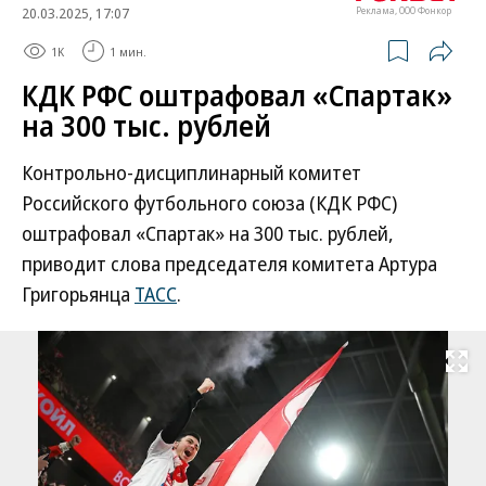
20.03.2025, 17:07
Реклама, ООО Фонкор
1K
1 мин.
КДК РФС оштрафовал «Спартак»
на 300 тыс. рублей
Контрольно-дисциплинарный комитет
Российского футбольного союза (КДК РФС)
оштрафовал «Спартак» на 300 тыс. рублей,
приводит слова председателя комитета Артура
Григорьянца
ТАСС
.
Развернуть на