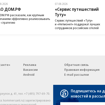
08.2026
07.08.2026
АО ДОМ.РФ
«Сервис путешествий
Туту»
ОМ.РФ рассказали, как крупным
паниям эффективно реализовывать
Сервис путешествий «Туту»
-стратегию
и «Нетмонет» поддержат лучших
сотрудников российских отелей
санте»
Реклама
Обратная связь
Вакансии
Правовая информация
Android
E-mail рассылки
Подпишитесь на 
реулок д. 41,
тел. +7 (495) 797-69-70.
Партнерские проекты/матери
новостей в рассы
«Промо» и «Официальное со
а: kommersant.ru) зарегистрировано
нформационных технологий
На kommersant.ru применяют