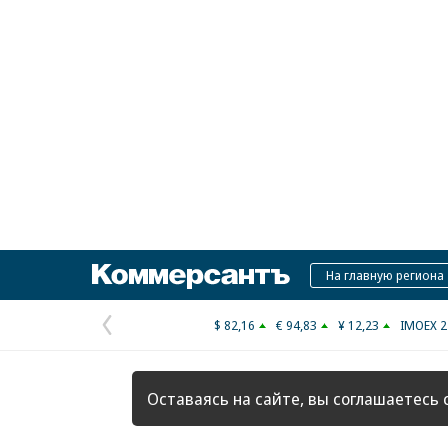
Коммерсантъ
На главную региона
$ 82,16
€ 94,83
¥ 12,23
IMOEX 2
Предыдущая
страница
Оставаясь на сайте, вы соглашаетесь 