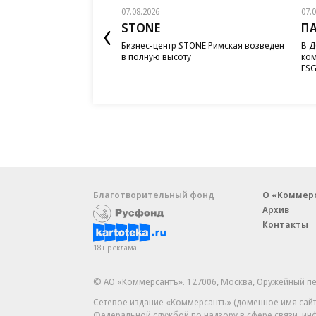
07.08.2026
07.
STONE
П
Бизнес-центр STONE Римская возведен
В Д
в полную высоту
ком
ESG
Благотворительный фонд
О «Коммер
Архив
Контакты
18+ реклама
© АО «Коммерсантъ». 127006, Москва, Оружейный пе
Сетевое издание «Коммерсантъ» (доменное имя сайт
Федеральной службой по надзору в сфере связи, и