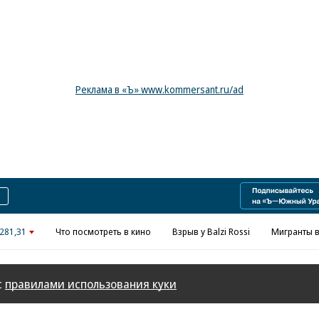
Реклама в «Ъ» www.kommersant.ru/ad
281,31
Что посмотреть в кино
Взрыв у Balzi Rossi
Мигранты в
с
правилами использования куки