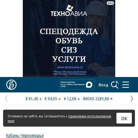
Реклама в «Ъ» www.kommersant.ru/ad
Коммерсантъ
Вход
$ 81,40
€ 94,05
¥ 12,08
IMOEX 2285,88
Предыдущая
С
страница
с
Оставаясь на сайте, вы соглашаетесь с
правилами использования
ОК
куки
Кубань-Черноморье