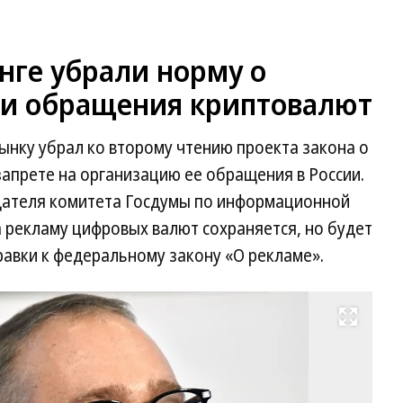
нге убрали норму о
ии обращения криптовалют
ынку убрал ко второму чтению проекта закона о
апрете на организацию ее обращения в России.
едателя комитета Госдумы по информационной
а рекламу цифровых валют сохраняется, но будет
авки к федеральному закону «О рекламе».
Развернуть на весь экран
Ан
Го
Фо