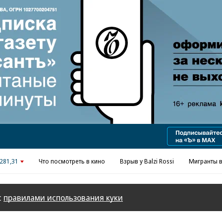
Реклама в «Ъ» www.kommersant.ru/ad
281,31
Что посмотреть в кино
Взрыв у Balzi Rossi
Мигранты в
с
правилами использования куки