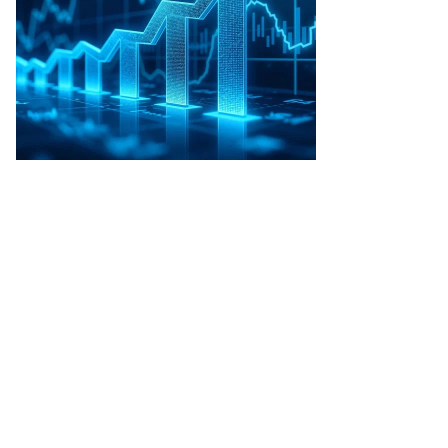
рина
жор,
ммерсантъ