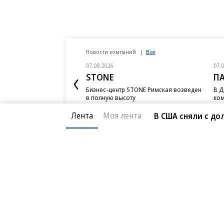
Новости компаний
Все
07.08.2026
07.
STONE
П
Бизнес-центр STONE Римская возведен
В Д
в полную высоту
ком
ESG
Лента
Моя лента
В США сняли с д
Благотворительный фонд
О «Коммер
Архив
Контакты
18+ реклама