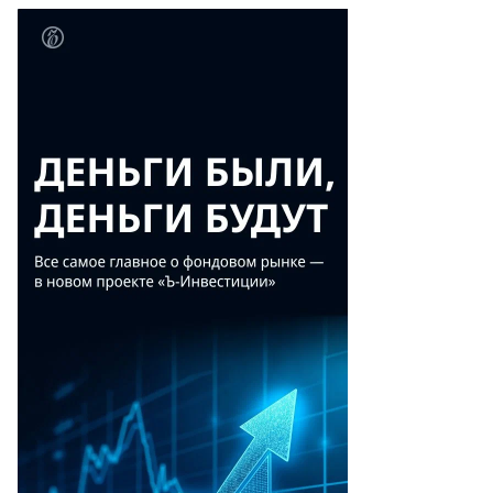
тон
релкин
то: