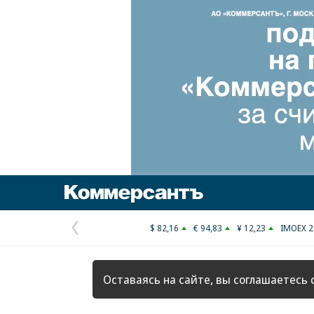
Коммерсантъ
$ 82,16
€ 94,83
¥ 12,23
IMOEX 2
Предыдущая
страница
Оставаясь на сайте, вы соглашаетесь 