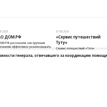
08.2026
07.08.2026
АО ДОМ.РФ
«Сервис путешествий
Туту»
ОМ.РФ рассказали, как крупным
паниям эффективно реализовывать
Сервис путешествий «Туту»
-стратегию
и «Нетмонет» поддержат лучших
олжности генерала, отвечавшего за координацию помощи
сотрудников российских отелей
санте»
Реклама
Обратная связь
Вакансии
Правовая информация
Android
E-mail рассылки