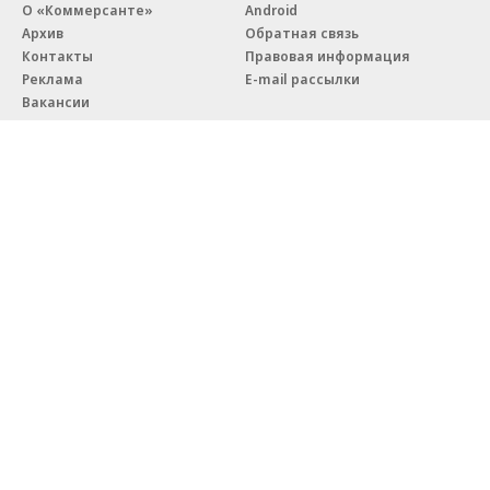
О «Коммерсанте»
Android
Архив
Обратная связь
Контакты
Правовая информация
Реклама
E-mail рассылки
Вакансии
18+
© АО «Коммерсантъ». 127006, Москва, Оружейный переулок д. 41,
тел. +7 (495) 797-69-70.
Сетевое издание «Коммерсантъ» (доменное имя сайта:
kommersant.ru) зарегистрировано Федеральной службой
по надзору в сфере связи, информационных технологий и массовых
коммуникаций (Роскомнадзор), регистрационный номер и дата
принятия решения о регистрации: серия
Эл № ФС77-76922
от 11 октября 2019 г.
Партнерские проекты/материалы, новости компаний, материалы
с пометкой «Промо» и «Официальное сообщение» опубликованы
на коммерческой основе.
На kommersant.ru применяются рекомендательные технологии.