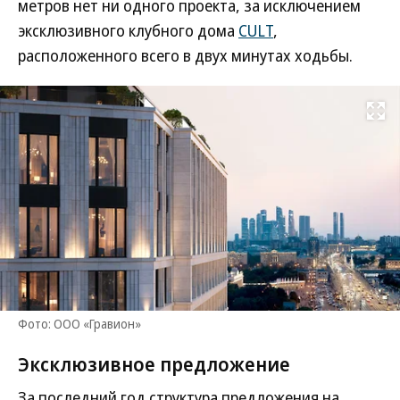
метров нет ни одного проекта, за исключением
эксклюзивного клубного дома
CULT
,
расположенного всего в двух минутах ходьбы.
Развернуть на
Фото: ООО «Гравион»
Эксклюзивное предложение
За последний год структура предложения на