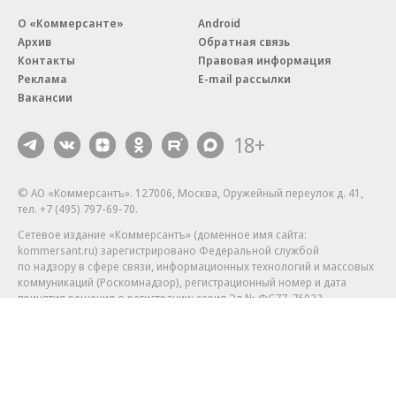
О «Коммерсанте»
Android
Архив
Обратная связь
Контакты
Правовая информация
Реклама
E-mail рассылки
Вакансии
18+
© АО «Коммерсантъ». 127006, Москва, Оружейный переулок д. 41,
тел. +7 (495) 797-69-70.
Сетевое издание «Коммерсантъ» (доменное имя сайта:
kommersant.ru) зарегистрировано Федеральной службой
по надзору в сфере связи, информационных технологий и массовых
коммуникаций (Роскомнадзор), регистрационный номер и дата
принятия решения о регистрации: серия
Эл № ФС77-76922
от 11 октября 2019 г.
Партнерские проекты/материалы, новости компаний, материалы
с пометкой «Промо» и «Официальное сообщение» опубликованы
на коммерческой основе.