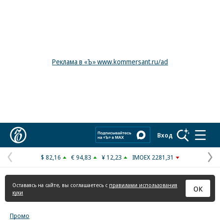
Реклама в «Ъ» www.kommersant.ru/ad
Коммерсантъ
Вход
$ 82,16
€ 94,83
¥ 12,23
IMOEX 2281,31
Предыдущая
С
страница
с
Оставаясь на сайте, вы соглашаетесь с
правилами использования
ОК
куки
Промо