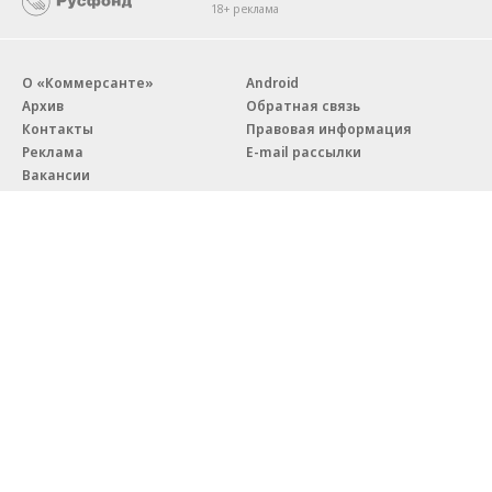
18+ реклама
О «Коммерсанте»
Android
Архив
Обратная связь
Контакты
Правовая информация
Реклама
E-mail рассылки
Вакансии
18+
© АО «Коммерсантъ». 127006, Москва, Оружейный переулок д. 41,
тел. +7 (495) 797-69-70.
Сетевое издание «Коммерсантъ» (доменное имя сайта:
kommersant.ru) зарегистрировано Федеральной службой
по надзору в сфере связи, информационных технологий и массовых
коммуникаций (Роскомнадзор), регистрационный номер и дата
принятия решения о регистрации: серия
Эл № ФС77-76922
от 11 октября 2019 г.
Партнерские проекты/материалы, новости компаний, материалы