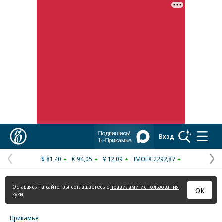
Реклама в «Ъ» www.kommersant.ru/ad
Коммерсантъ
Вход
$ 81,40
€ 94,05
¥ 12,09
IMOEX 2292,87
Предыдущая
С
страница
с
Оставаясь на сайте, вы соглашаетесь с
правилами использования
ОК
куки
Прикамье