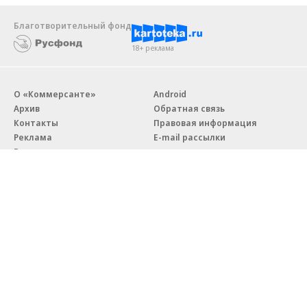
Благотворительный фонд
18+ реклама
О «Коммерсанте»
Android
Архив
Обратная связь
Контакты
Правовая информация
Реклама
E-mail рассылки
Вакансии
18+
© АО «Коммерсантъ». 127006, Москва, Оружейный переулок д. 41,
тел. +7 (495) 797-69-70.
Сетевое издание «Коммерсантъ» (доменное имя сайта:
kommersant.ru) зарегистрировано Федеральной службой
по надзору в сфере связи, информационных технологий и массовых
коммуникаций (Роскомнадзор), регистрационный номер и дата
принятия решения о регистрации: серия
Эл № ФС77-76922