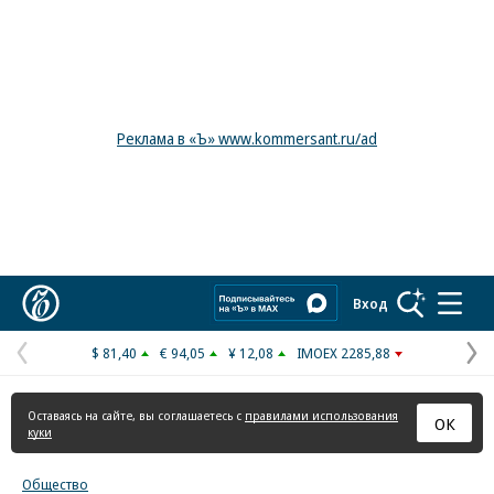
Реклама в «Ъ» www.kommersant.ru/ad
Коммерсантъ
Вход
$ 81,40
€ 94,05
¥ 12,08
IMOEX 2285,88
Предыдущая
С
страница
с
Оставаясь на сайте, вы соглашаетесь с
правилами использования
ОК
куки
Общество