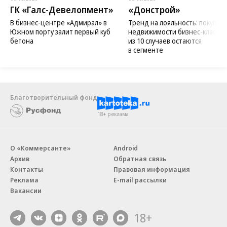
ГК «Галс-Девелопмент»
«Донстрой»
В бизнес-центре «Адмирал» в
Тренд на лояльность: покупат
Южном порту залит первый куб
недвижимости бизнес-класса в
бетона
из 10 случаев остаются
в сегменте
Благотворительный фонд
18+ реклама
О «Коммерсанте»
Android
Архив
Обратная связь
Контакты
Правовая информация
Реклама
E-mail рассылки
Вакансии
18+