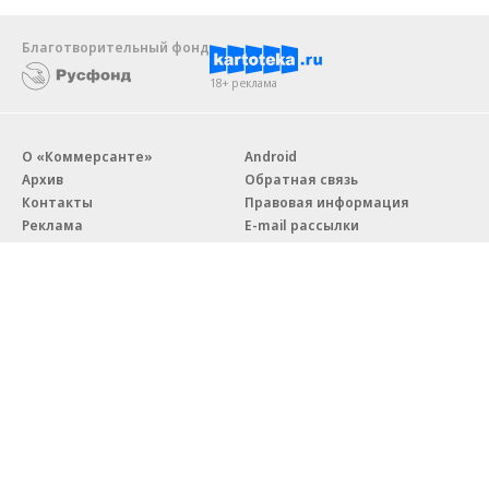
Благотворительный фонд
18+ реклама
О «Коммерсанте»
Android
Архив
Обратная связь
Контакты
Правовая информация
Реклама
E-mail рассылки
Вакансии
18+
© АО «Коммерсантъ». 127006, Москва, Оружейный переулок д. 41,
тел. +7 (495) 797-69-70.
Сетевое издание «Коммерсантъ» (доменное имя сайта:
kommersant.ru) зарегистрировано Федеральной службой
по надзору в сфере связи, информационных технологий и массовых
коммуникаций (Роскомнадзор), регистрационный номер и дата