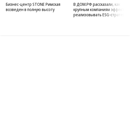
STONE
ПАО ДОМ.РФ
Бизнес-центр STONE Римская
В ДОМ.РФ рассказали, как
возведен в полную высоту
крупным компаниям эффектив
реализовывать ESG-стратегию
Благотворительный фонд
18+ реклама
О «Коммерсанте»
Android
Архив
Обратная связь
Контакты
Правовая информация
Реклама
E-mail рассылки
Вакансии
18+