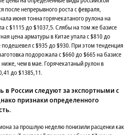
ые цены на определенные виды российской
я после непрерывного роста с февраля,
ачала июня тонна горячекатаного рулона на
 с $1115 до $1037,5. Слябы на том же базисе
ная цена арматуры в Китае упала с $810 до
е подешевел с $935 до $930. При этом тенденция
заготовка подорожала с $660 до $665 на базисе
 ниже, чем в мае. Горячекатаный рулон в
,41 до $1385,11.
ь в России следуют за экспортными с
нако признаки определенного
сть.
иона за прошлую неделю понизили расценки как