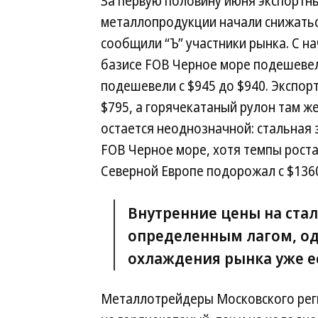
За первую половину июня экспортн
металлопродукции начали снижатьс
сообщили “Ъ” участники рынка. С н
базисе FOB Черное море подешевела
подешевели с $945 до $940. Экспорт
$795, а горячекатаный рулон там ж
остается неоднозначной: стальная 
FOB Черное море, хотя темпы роста
Северной Европе подорожал с $1360
Внутренние цены на стал
определенным лагом, од
охлаждения рынка уже е
Металлотрейдеры Московского рег