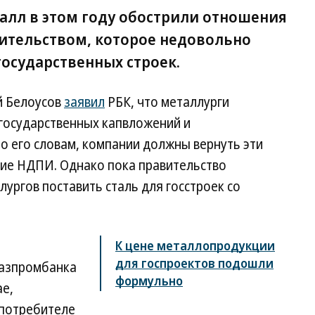
алл в этом году обострили отношения
ительством, которое недовольно
осударственных строек.
й Белоусов
заявил
РБК, что металлурги
 государственных капвложений и
По его словам, компании должны вернуть эти
ие НДПИ. Однако пока правительство
ргов поставить сталь для госстроек со
К цене металлопродукции
для госпроектов подошли
Газпромбанка
формульно
ае,
 потребителе