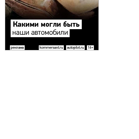
то:
ртем
аснов,
ммерсантъ
пить
ото