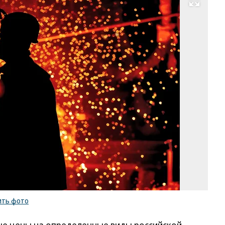
Развернуть на весь экран
Фо
А
Кр
Ко
/
ку
ф
ить фото