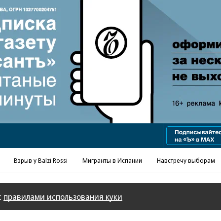
Реклама в «Ъ» www.kommersant.ru/ad
Взрыв у Balzi Rossi
Мигранты в Испании
Навстречу выборам
с
правилами использования куки