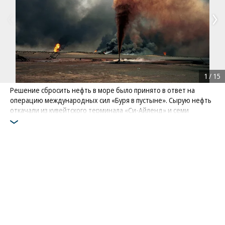
1
/
15
Решение сбросить нефть в море было принято в ответ на
операцию международных сил «Буря в пустыне». Сырую нефть
откачали из кувейтского терминала «Си-Айленд» и семи
крупных нефтяных танкеров
На фото: горящее нефтяное месторождение Большой Бурган,
Кувейт
Поделиться
Фото: Per-Anders Pettersson / Getty Images