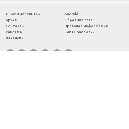
О «Коммерсанте»
Android
Архив
Обратная связь
Контакты
Правовая информация
Реклама
E-mail рассылки
Вакансии
18+
© АО «Коммерсантъ». 127006, Москва, Оружейный переулок д. 41,
тел. +7 (495) 797-69-70.
Сетевое издание «Коммерсантъ» (доменное имя сайта:
kommersant.ru) зарегистрировано Федеральной службой
по надзору в сфере связи, информационных технологий и массовых
коммуникаций (Роскомнадзор), регистрационный номер и дата
принятия решения о регистрации: серия
Эл № ФС77-76922
от 11 октября 2019 г.
Партнерские проекты/материалы, новости компаний, материалы
с пометкой «Промо» и «Официальное сообщение» опубликованы
на коммерческой основе.