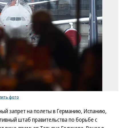
Эм
Дж
Ко
/
ку
ф
пить фото
лный запрет на полеты в Германию, Испанию,
ивный штаб правительства по борьбе с