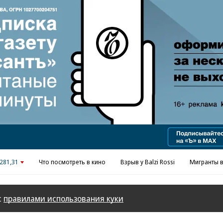
Реклама в «Ъ» www.kommersant.ru/ad
281,31
Что посмотреть в кино
Взрыв у Balzi Rossi
Мигранты в
с
правилами использования куки