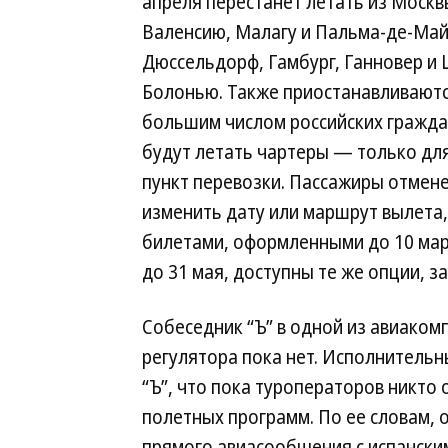
апреля перестанет летать из Москв
Валенсию, Малагу и Пальма-де-Майо
Дюссельдорф, Гамбург, Ганновер и 
Болонью. Также приостанавливаются 
большим числом российских граждан
будут летать чартеры — только дл
пункт перевозки. Пассажиры отмене
изменить дату или маршрут вылета,
билетами, оформленными до 10 март
до 31 мая, доступны те же опции, з
Собеседник “Ъ” в одной из авиаком
регулятора пока нет. Исполнитель
“Ъ”, что пока туроператоров никт
полетных программ. По ее словам,
прямого авиасообщения с испанским