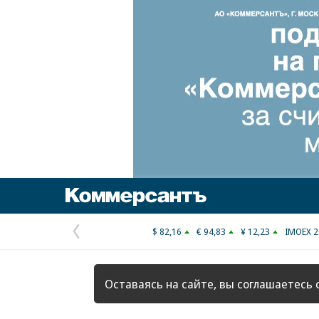
Коммерсантъ
$ 82,16
€ 94,83
¥ 12,23
IMOEX 2
Предыдущая
страница
Оставаясь на сайте, вы соглашаетесь 