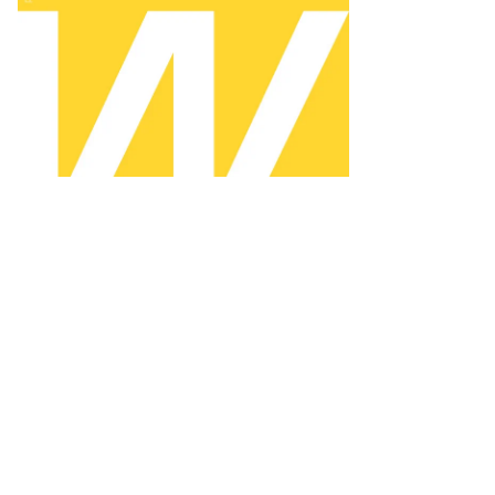
ин
афаров,
ммерсантъ
пить
ото