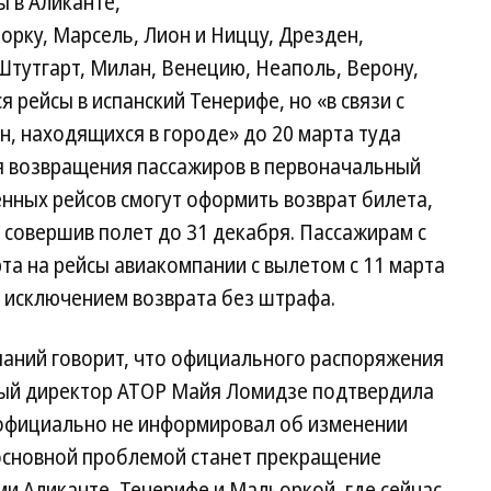
ы в Аликанте,
рку, Марсель, Лион и Ниццу, Дрезден,
Штутгарт, Милан, Венецию, Неаполь, Верону,
рейсы в испанский Тенерифе, но «в связи с
, находящихся в городе» до 20 марта туда
я возвращения пассажиров в первоначальный
нных рейсов смогут оформить возврат билета,
 совершив полет до 31 декабря. Пассажирам с
а на рейсы авиакомпании с вылетом с 11 марта
а исключением возврата без штрафа.
паний говорит, что официального распоряжения
ный директор АТОР Майя Ломидзе подтвердила
о официально не информировал об изменении
 основной проблемой станет прекращение
и Аликанте, Тенерифе и Мальоркой, где сейчас