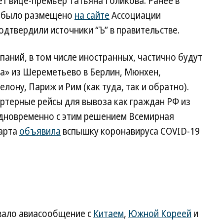
т вице-премьер Татьяна Голикова. Ранее в
е было размещено
на сайте
Ассоциации
одтвердили источники “Ъ” в правительстве.
паний, в том числе иностранных, частично будут
а» из Шереметьево в Берлин, Мюнхен,
ону, Париж и Рим (как туда, так и обратно).
ртерные рейсы для вывоза как граждан РФ из
. Одновременно с этим решением Всемирная
марта
объявила
вспышку коронавируса COVID-19
вало авиасообщение с
Китаем
,
Южной Кореей
и