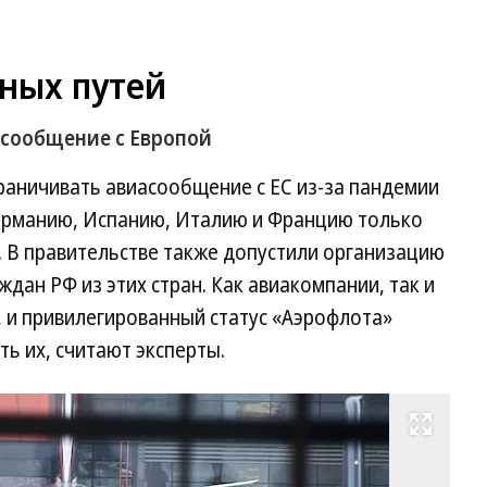
ных путей
асообщение с Европой
раничивать авиасообщение с ЕС из-за пандемии
Германию, Испанию, Италию и Францию только
. В правительстве также допустили организацию
дан РФ из этих стран. Как авиакомпании, так и
 и привилегированный статус «Аэрофлота»
ь их, считают эксперты.
Развернуть на весь экран
Фо