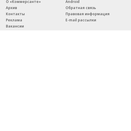
О «Коммерсанте»
Android
Архив
Обратная связь
Контакты
Правовая информация
Реклама
E-mail рассылки
Вакансии
18+
© АО «Коммерсантъ». 127006, Москва, Оружейный переулок д. 41,
тел. +7 (495) 797-69-70.
Сетевое издание «Коммерсантъ» (доменное имя сайта:
kommersant.ru) зарегистрировано Федеральной службой
по надзору в сфере связи, информационных технологий и массовых
коммуникаций (Роскомнадзор), регистрационный номер и дата
принятия решения о регистрации: серия
Эл № ФС77-76922
от 11 октября 2019 г.
Партнерские проекты/материалы, новости компаний, материалы
с пометкой «Промо» и «Официальное сообщение» опубликованы
на коммерческой основе.
На kommersant.ru применяются рекомендательные технологии.
Подробнее