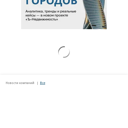
Новости компаний
Все
07.08.2026
07.08.2026
STONE
ПАО ДОМ.РФ
Бизнес-центр STONE Римская
В ДОМ.РФ рассказали, как
возведен в полную высоту
крупным компаниям эффектив
реализовывать ESG-стратегию