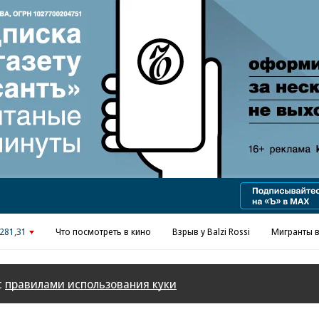
Реклама в «Ъ» www.kommersant.ru/ad
281,31
Что посмотреть в кино
Взрыв у Balzi Rossi
Мигранты в
с
правилами использования куки