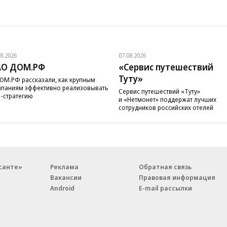
08.2026
07.08.2026
АО ДОМ.РФ
«Сервис путешествий
Туту»
ОМ.РФ рассказали, как крупным
паниям эффективно реализовывать
Сервис путешествий «Туту»
-стратегию
и «Нетмонет» поддержат лучших
сотрудников российских отелей
санте»
Реклама
Обратная связь
Вакансии
Правовая информация
Android
E-mail рассылки