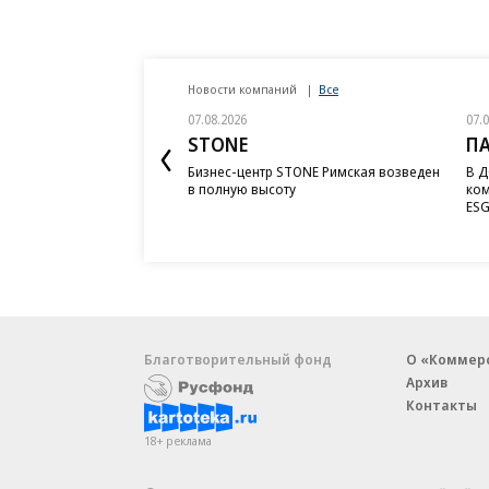
Новости компаний
Все
07.08.2026
07.
STONE
П
Бизнес-центр STONE Римская возведен
В Д
в полную высоту
ком
ESG
Благотворительный фонд
О «Коммер
Архив
Контакты
18+ реклама