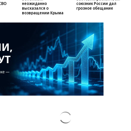
СВО
неожиданно
союзник России дал
высказался о
грозное обещание
возвращении Крыма