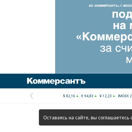
Коммерсантъ
$ 82,16
€ 94,83
¥ 12,23
IMOEX 2
Предыдущая
страница
Оставаясь на сайте, вы соглашаетесь 