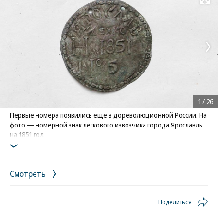
Развернуть на
1
/
26
Первые номера появились еще в дореволюционной России. На
фото — номерной знак легкового извозчика города Ярославль
на 1851 год
Фото: Коммерсантъ / Иван Буранов
/
купить фото
Смотреть
Поделиться