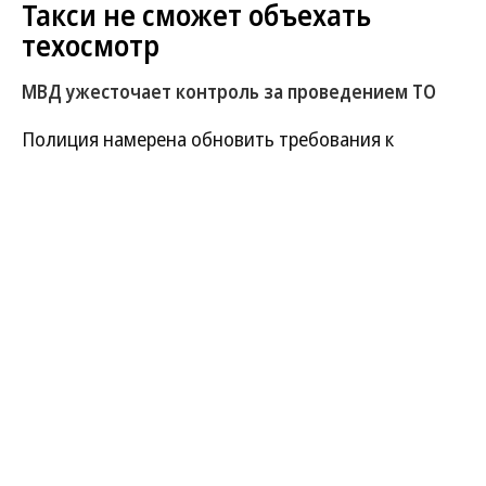
Такси не сможет объехать
техосмотр
МВД ужесточает контроль за проведением ТО
Полиция намерена обновить требования к
процедуре техосмотра (ТО). Операторов обяжут
пробивать приехавшие к ним автомобили по
федеральной базе такси, чтобы перевозчики не
смогли уклониться от регулярного ТО. Также МВД
хочет самостоятельно, не дожидаясь одобрения
Союза страховщиков, отключать
недобросовестных операторов от Единой
автоматической системы техосмотра. Наконец,
ведомство намерено ввести новые основания для
аннулирования уже выданных диагностических
карт техосмотра.