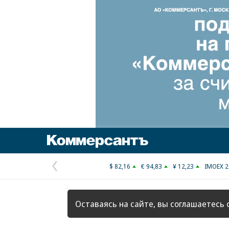
Коммерсантъ
$ 82,16
€ 94,83
¥ 12,23
IMOEX 2
Предыдущая
страница
Оставаясь на сайте, вы соглашаетесь 