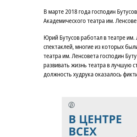
В марте 2018 года господин Бутусов
Академического театра им. Ленсове
Юрий Бутусов работал в театре им. 
спектаклей, многие из которых был
театра им. Ленсовета господин Буту
развивать жизнь театра в лучшую ст
должность худрука оказалось фиктив
Новости партнеров
ВСУ точно получат
Путин озвучил
десятки тысяч новых
итоговый план 