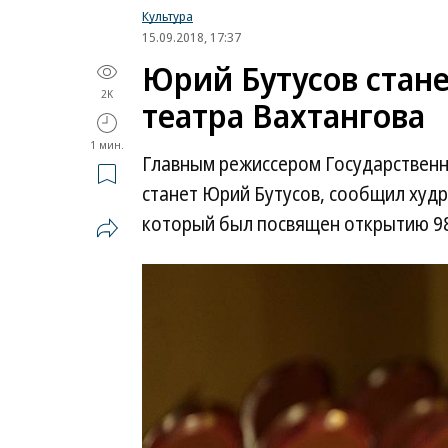
Культура
15.09.2018, 17:37
Юрий Бутусов стан
2K
театра Вахтангова
1 мин.
Главным режиссером Государственн
станет Юрий Бутусов, сообщил худр
который был посвящен открытию 98