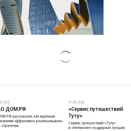
высказался о
грозное обещание
возвращении Крыма