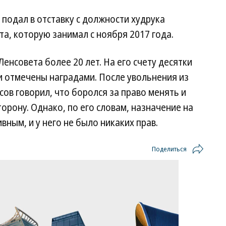
 подал в отставку с должности худрука
та, которую занимал с ноября 2017 года.
Ленсовета более 20 лет. На его счету десятки
и отмечены наградами. После увольнения из
сов говорил, что боролся за право менять и
орону. Однако, по его словам, назначение на
ным, и у него не было никаких прав.
Поделиться
Зеленский
Заставим раскаяться:
СВО
неожиданно
союзник России дал