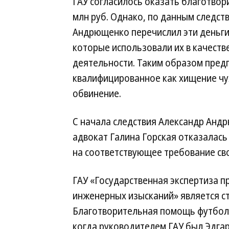
ГАУ согласилось оказать благотво
млн руб. Однако, по данным следств
Андрющенко перечислил эти деньги
которые использовали их в качеств
деятельности. Таким образом пред
квалифицированное как хищение чу
обвинение.
С начала следствия Александр Анд
адвокат Галина Горская отказалас
на соответствующее требование св
ГАУ «Государственная экспертиза п
инженерных изысканий» является ст
Благотворительная помощь футболь
когда руководителем ГАУ был Эдга