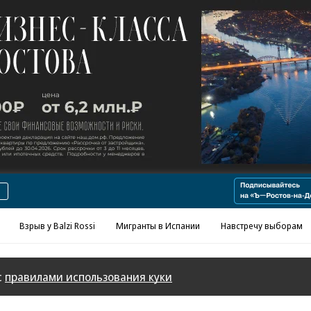
Реклама в «Ъ» www.kommersant.ru/ad
Взрыв у Balzi Rossi
Мигранты в Испании
Навстречу выборам
с
правилами использования куки