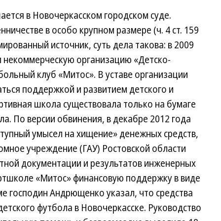
ется в Новочеркасском городском суде.
ичестве в особо крупном размере (ч. 4 ст. 159
мированный источник, суть дела такова: в 2009
л некоммерческую организацию «Детско-
ольный клуб «Митос». В уставе организации
аться поддержкой и развитием детского и
ртивная школа существовала только на бумаге
а. По версии обвинения, в декабре 2012 года
тупный умысел на хищение» денежных средств,
омное учреждение (ГАУ) Ростовской области
ктной документации и результатов инженерных
ортшколе «Митос» финансовую поддержку в виде
ме господин Андрющенко указал, что средства
детского футбола в Новочеркасске. Руководство