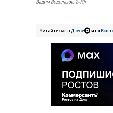
Вадим Водолазов, Ъ-Юг
Читайте нас в
Дзене
и во
Вкон