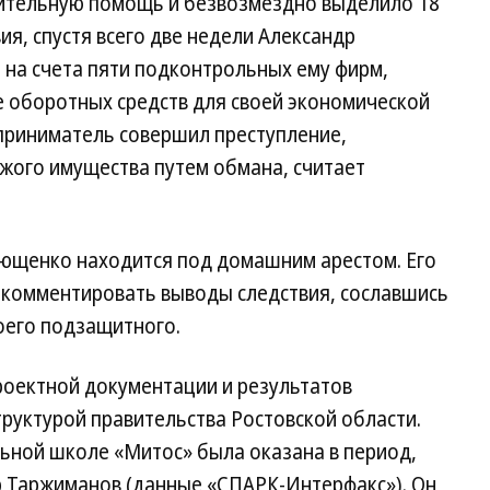
рительную помощь и безвозмездно выделило 18
ия, спустя всего две недели Александр
 на счета пяти подконтрольных ему фирм,
е оборотных средств для своей экономической
приниматель совершил преступление,
жого имущества путем обмана, считает
рющенко находится под домашним арестом. Его
ь комментировать выводы следствия, сославшись
оего подзащитного.
роектной документации и результатов
руктурой правительства Ростовской области.
ной школе «Митос» была оказана в период,
р Таржиманов (данные «СПАРК-Интерфакс»). Он