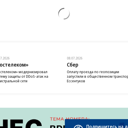
07.2026
08.07.2026
остелеком»
Сбер
стелеком» модернизировал
Оплату проезда по геопозиции
тему защиты от DDoS-атак на
запустили в общественном транспо
истральной сети
Ессентуков
Подпишитесь на 