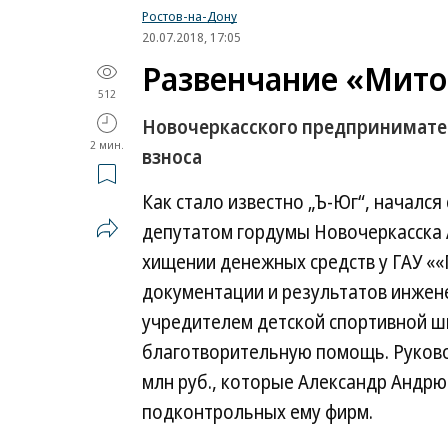
Ростов-на-Дону
20.07.2018, 17:05
Развенчание «Мито
512
Новочеркасского предпринимател
2 мин.
взноса
Как стало известно „Ъ-Юг“, началс
депутатом гордумы Новочеркасска 
хищении денежных средств у ГАУ ««
документации и результатов инжене
учредителем детской спортивной шк
благотворительную помощь. Руково
млн руб., которые Александр Андрю
подконтрольных ему фирм.