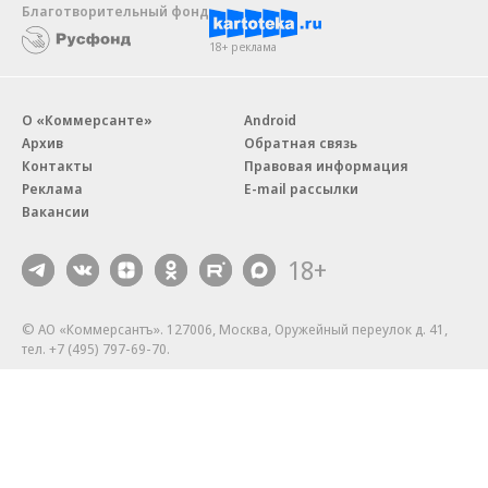
Благотворительный фонд
18+ реклама
О «Коммерсанте»
Android
Архив
Обратная связь
Контакты
Правовая информация
Реклама
E-mail рассылки
Вакансии
18+
© АО «Коммерсантъ». 127006, Москва, Оружейный переулок д. 41,
тел. +7 (495) 797-69-70.
Сетевое издание «Коммерсантъ» (доменное имя сайта:
kommersant.ru) зарегистрировано Федеральной службой
по надзору в сфере связи, информационных технологий и массовых
коммуникаций (Роскомнадзор), регистрационный номер и дата
принятия решения о регистрации: серия
Эл № ФС77-76922
от 11 октября 2019 г.