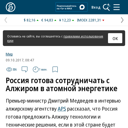
Коммерсантъ
Вход
$ 82,16
€ 94,83
¥ 12,23
IMOEX 2281,31
Предыдущая
С
страница
с
Оставаясь на сайте, вы соглашаетесь с
правилами использования
ОК
куки
Мир
09.10.2017, 08:47
306
1 мин.
Россия готова сотрудничать с
Алжиром в атомной энергетике
Премьер-министр Дмитрий Медведев в интервью
алжирскому агентству
APS
рассказал, что Россия
готова предложить Алжиру технологии и
технические решения, если в этой стране будет