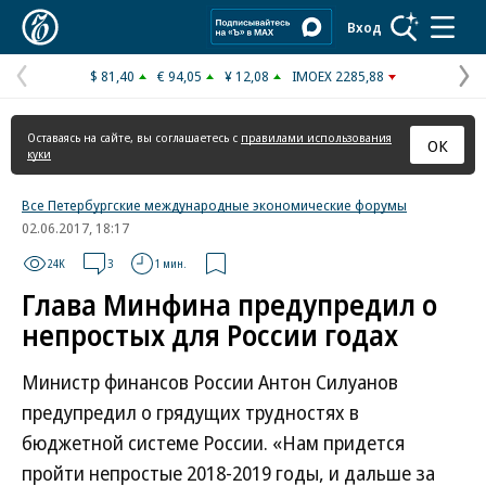
Коммерсантъ
Вход
$ 81,40
€ 94,05
¥ 12,08
IMOEX 2285,88
Предыдущая
С
страница
с
Оставаясь на сайте, вы соглашаетесь с
правилами использования
ОК
куки
Все Петербургские международные экономические форумы
02.06.2017, 18:17
24K
3
1 мин.
Глава Минфина предупредил о
непростых для России годах
Министр финансов России Антон Силуанов
предупредил о грядущих трудностях в
бюджетной системе России. «Нам придется
пройти непростые 2018-2019 годы, и дальше за