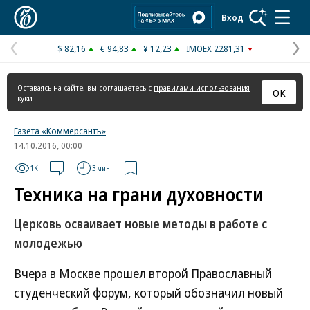
Коммерсантъ
Вход
$ 82,16
€ 94,83
¥ 12,23
IMOEX 2281,31
Предыдущая
С
страница
с
Оставаясь на сайте, вы соглашаетесь с
правилами использования
ОК
куки
Газета «Коммерсантъ»
14.10.2016, 00:00
1K
3 мин.
Техника на грани духовности
Церковь осваивает новые методы в работе с
молодежью
Вчера в Москве прошел второй Православный
студенческий форум, который обозначил новый