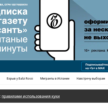
Реклама в «Ъ» www.kommersant.ru/ad
Взрыв у Balzi Rossi
Мигранты в Испании
Навстречу выборам
с
правилами использования куки