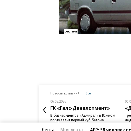
Новости компаний
Все
06.08.2026
06.
ГК «Галс-Девелопмент»
«Д
В бизнес-центре «Адмирал» в Южном
Тре
порту залит первый куб бетона
нед
слу
Лента
Моя лента
AFP: 58 человек 