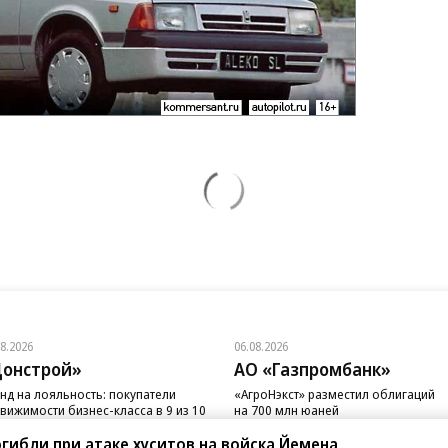
08.2026
06.08.2026
онстрой»
АО «Газпромбанк»
нд на лояльность: покупатели
«АгроНэкст» разместил облигаций
вижимости бизнес-класса в 9 из 10
на 700 млн юаней
чаев остаются в сегменте
погибли при атаке хуситов на войска Йемена