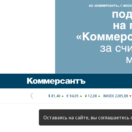
Коммерсантъ
$ 81,40
€ 94,05
¥ 12,08
IMOEX 2285,88
Предыдущая
страница
Оставаясь на сайте, вы соглашаетесь 