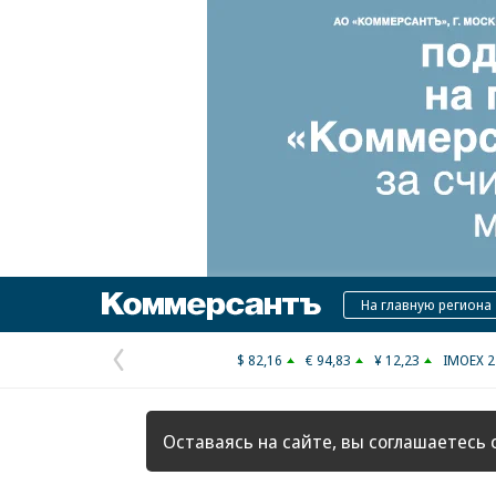
Коммерсантъ
На главную региона
$ 82,16
€ 94,83
¥ 12,23
IMOEX 2
Предыдущая
страница
Оставаясь на сайте, вы соглашаетесь 