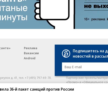
санте»
Реклама
Обратная связь
Подпишитесь на 
Вакансии
Правовая информация
новостей в рассы
Android
E-mail рассылки
реулок д. 41,
тел. +7 (495) 797-69-70.
Партнерские проекты/матери
«Промо» и «Официальное со
а: kommersant.ru) зарегистрировано
вела 36-й пакет санкций против России
нформационных технологий
На kommersant.ru применяют
ционный номер и дата принятия
1 октября 2019 г.