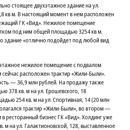
льно стоящее двухэтажное здание на ул.
8 кв м. В настоящий момент в нем расположен
лежащий ГК «Вид». Нежилое помещение
стком под ним общей площадью 3254 кв м.
то здание «отлично подойдет под любой вид
оэтажное нежилое помещение с подвалом
ом сейчас расположен трактир «Жили-Были».
сть — 36,9 млн рублей. На продажу также
 378 кв. м на ул. Ерошевского, 18
адью 254 кв. м на ул. Спортивная, 14 (20 млн
сполагался трактир «Жили-Были», во втором —
 в ресторанный бизнес ГК «Вид». Холдинг уже
 м на ул. Галактионовской, 128, выставленное