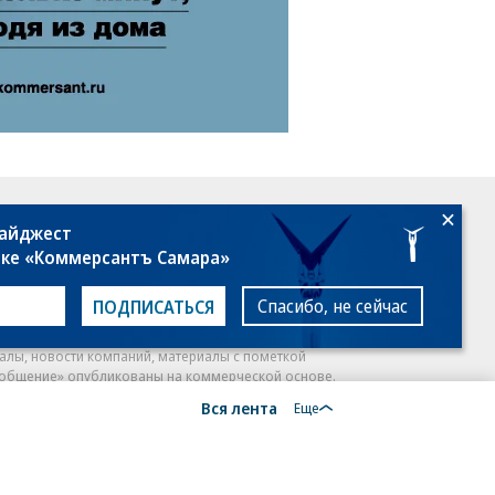
18+
дайджест
лке «Коммерсантъ Самара»
Спасибо, не сейчас
ПОДПИСАТЬСЯ
алы, новости компаний, материалы с пометкой
общение» опубликованы на коммерческой основе.
Вся лента
ся рекомендательные технологии.
Подробнее
Еще