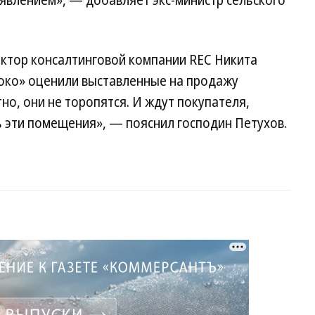
влением», — добавляет экс-министр сельского
ектор консалтинговой компании REC Никита
соко» оценили выставленные на продажу
но, они не торопятся. И ждут покупателя,
 эти помещения», — пояснил господин Петухов.