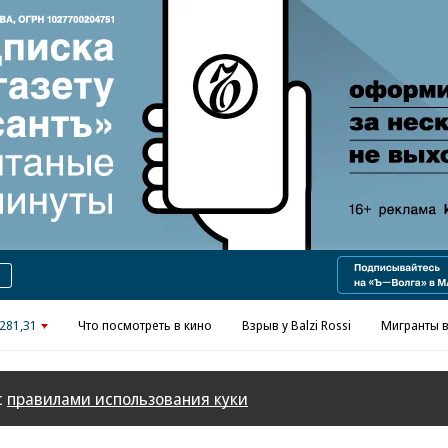
Реклама в «Ъ» www.kommersant.ru/ad
281,31
Что посмотреть в кино
Взрыв у Balzi Rossi
Мигранты в
с
правилами использования куки