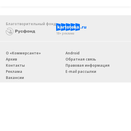
Благотворительный фонд
18+ реклама
О «Коммерсанте»
Android
Архив
Обратная связь
Контакты
Правовая информация
Реклама
E-mail рассылки
Вакансии
18+
© АО «Коммерсантъ». 127006, Москва, Оружейный переулок д. 41,
тел. +7 (495) 797-69-70.
Сетевое издание «Коммерсантъ» (доменное имя сайта:
kommersant.ru) зарегистрировано Федеральной службой