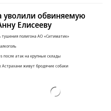
а уволили обвиняемую
Анну Елисееву
ь тушения полигона АО «Ситиматик»
 алкоголь
es после атак на крупные склады
ах Астрахани живут бродячие собаки