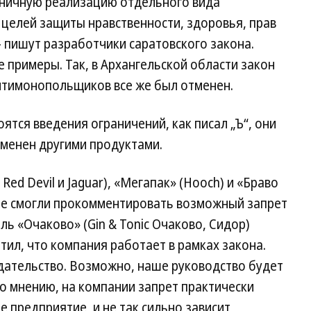
зничную реализацию отдельного вида
 целей защиты нравственности, здоровья, прав
 пишут разработчики саратовского закона.
 примеры. Так, в Архангельской области закон
антимонопольщиков все же был отменен.
ятся введения ограничений, как писал „Ъ“, они
аменен другими продуктами.
ed Devil и Jaguar), «Мегапак» (Hooch) и «Браво
а не смогли прокомментировать возможный запрет
ь «Очаково» (Gin & Tonic Очаково, Сидор)
тил, что компания работает в рамках закона.
дательство. Возможно, наше руководство будет
го мнению, на компании запрет практически
 предприятие, и не так сильно зависит