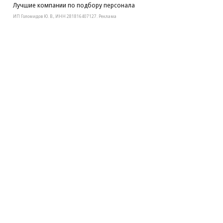
Лучшие компании по подбору персонала
ИП Голомидов Ю. В., ИНН 281816407127. Реклама