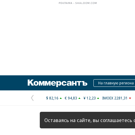
РЕКЛАМА • SHALDOM.COM
Коммерсантъ
На главную региона
$ 82,16
€ 94,83
¥ 12,23
IMOEX 2281,31
Предыдущая
страница
Оставаясь на сайте, вы соглашаетесь 