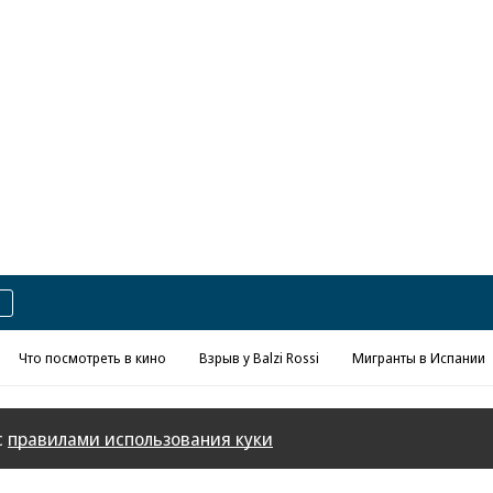
Реклама в «Ъ» www.kommersant.ru/ad
Что посмотреть в кино
Взрыв у Balzi Rossi
Мигранты в Испании
с
правилами использования куки