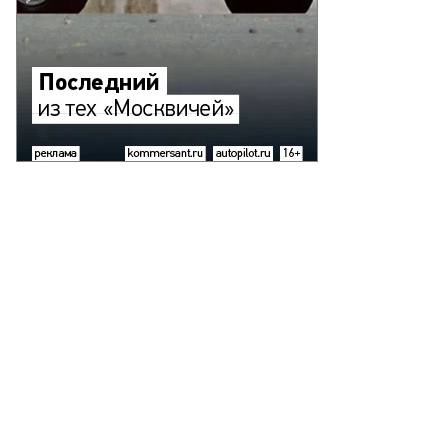
Работы Намдакова (слева направо: "Сказка", "Минотавр", "Стихи
Государственном историческом музее вместе с археологическим