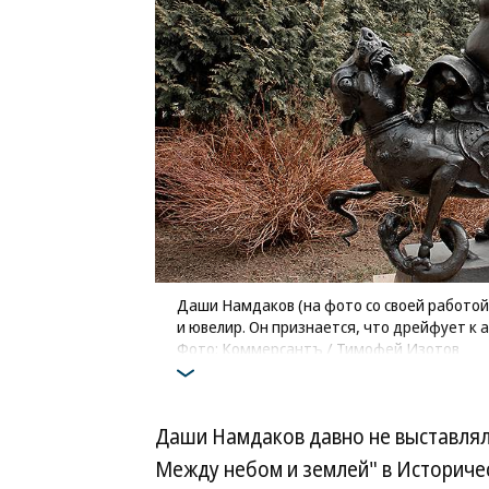
Даши Намдаков (на фото со своей работой 
и ювелир. Он признается, что дрейфует к 
Фото: Коммерсантъ / Тимофей Изотов
Даши Намдаков давно не выставлялс
Между небом и землей" в Историче