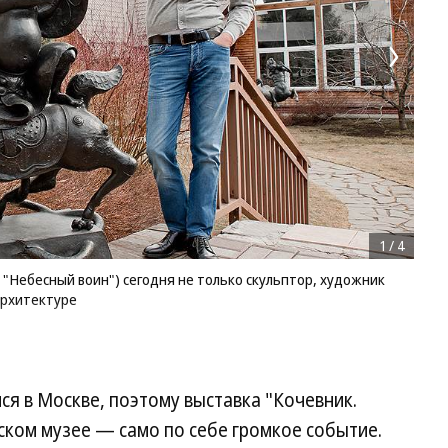
1
/
4
"Небесный воин") сегодня не только скульптор, художник
архитектуре
я в Москве, поэтому выставка "Кочевник.
ском музее — само по себе громкое событие.