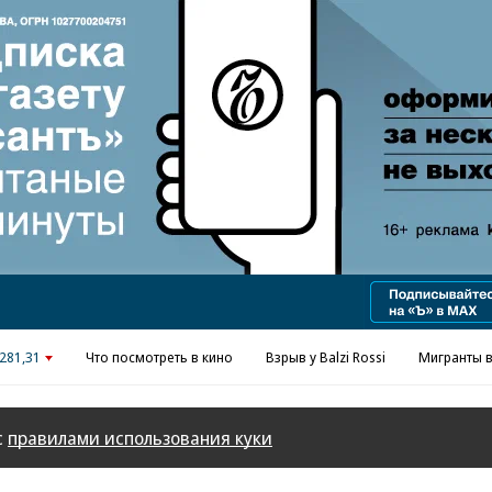
Реклама в «Ъ» www.kommersant.ru/ad
281,31
Что посмотреть в кино
Взрыв у Balzi Rossi
Мигранты в
с
правилами использования куки