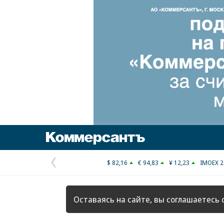
Коммерсантъ
$ 82,16
€ 94,83
¥ 12,23
IMOEX 2
Предыдущая
страница
Оставаясь на сайте, вы соглашаетесь 