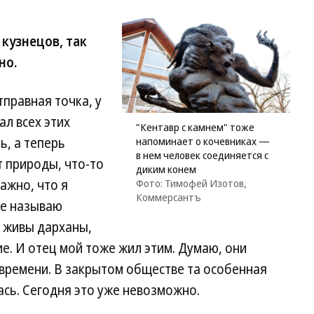
кузнецов, так
но.
правная точка, у
ал всех этих
"Кентавр с камнем" тоже
ь, а теперь
напоминает о кочевниках —
в нем человек соединяется с
т природы, что-то
диким конем
ажно, что я
Фото: Тимофей Изотов,
Коммерсантъ
ее называю
 живы дарханы,
е. И отец мой тоже жил этим. Думаю, они
 времени. В закрытом обществе та особенная
ась. Сегодня это уже невозможно.