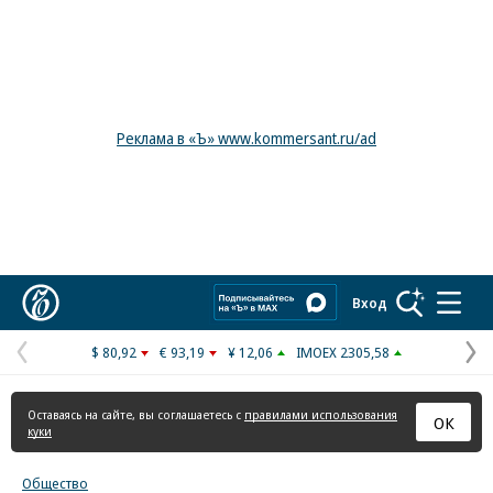
Реклама в «Ъ» www.kommersant.ru/ad
Коммерсантъ
Вход
$ 80,92
€ 93,19
¥ 12,06
IMOEX 2305,58
Предыдущая
С
страница
с
Оставаясь на сайте, вы соглашаетесь с
правилами использования
ОК
куки
Общество