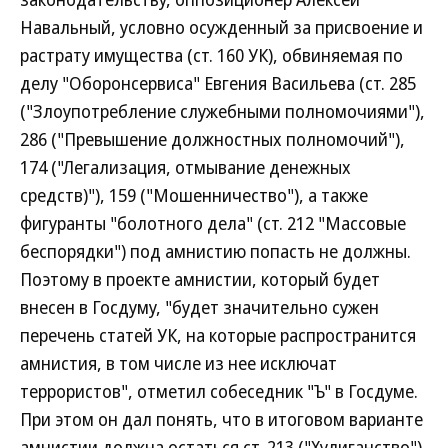
Навальный, условно осужденный за присвоение и
растрату имущества (ст. 160 УК), обвиняемая по
делу "Оборонсервиса" Евгения Васильева (ст. 285
("Злоупотребление служебными полномочиями"),
286 ("Превышение должностных полномочий"),
174 ("Легализация, отмывание денежных
средств)"), 159 ("Мошенничество"), а также
фигуранты "болотного дела" (ст. 212 "Массовые
беспорядки") под амнистию попасть не должны.
Поэтому в проекте амнистии, который будет
внесен в Госдуму, "будет значительно сужен
перечень статей УК, на которые распространится
амнистия, в том числе из нее исключат
террористов", отметил собеседник "Ъ" в Госдуме.
При этом он дал понять, что в итоговом варианте
амнистии должна остаться ст. 213 ("Хулиганство")