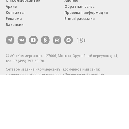
О «Коммерсанте»
Android
Архив
Обратная связь
Контакты
Правовая информация
Реклама
E-mail рассылки
Вакансии
18+
© АО «Коммерсантъ». 127006, Москва, Оружейный переулок д. 41,
тел. +7 (495) 797-69-70.
Сетевое издание «Коммерсантъ» (доменное имя сайта:
kommersant.ru) зарегистрировано Федеральной службой
по надзору в сфере связи, информационных технологий и массовых
коммуникаций (Роскомнадзор), регистрационный номер и дата
принятия решения о регистрации: серия
Эл № ФС77-76922
от 11 октября 2019 г.
Партнерские проекты/материалы, новости компаний, материалы
с пометкой «Промо» и «Официальное сообщение» опубликованы
на коммерческой основе.
На kommersant.ru применяются рекомендательные технологии.
Подробнее