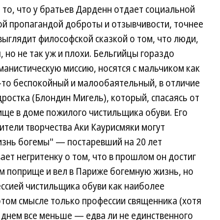
то, что у братьев Дарденн отдает социальной
ой пропагандой доброты и отзывчивости, точнее
выглядит философской сказкой о том, что люди,
, но не так уж и плохи. Бельгийцы гораздо
манистическую миссию, носятся с мальчиком как
ой-то беспокойный и малообаятельный, в отличие
ростка (Блондин Мигель), который, спасаясь от
ище в доме пожилого чистильщика обуви. Его
ители творчества Аки Каурисмяки могут
изнь богемы" — постаревший на 20 лет
ет негритенку о том, что в прошлом он достиг
м поприще и вел в Париже богемную жизнь, но
ессией чистильщика обуви как наиболее
этом смысле только профессии священника (хотя
 днем все меньше — едва ли не единственного