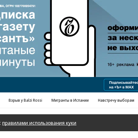
Реклама в «Ъ» www.kommersant.ru/ad
Взрыв у Balzi Rossi
Мигранты в Испании
Навстречу выборам
с
правилами использования куки