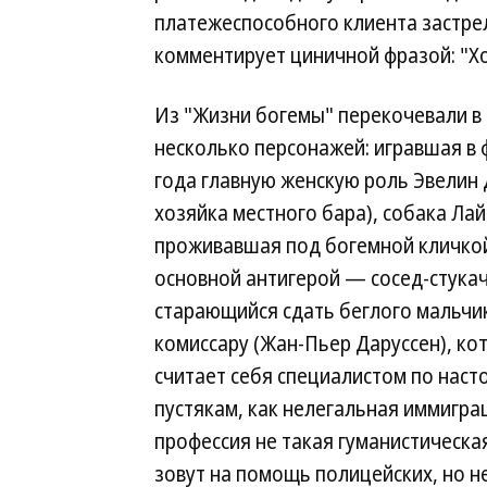
платежеспособного клиента застре
комментирует циничной фразой: "Хо
Из "Жизни богемы" перекочевали в 
несколько персонажей: игравшая в 
года главную женскую роль Эвелин 
хозяйка местного бара), собака Лай
проживавшая под богемной кличкой
основной антигерой — сосед-стукач
старающийся сдать беглого мальчи
комиссару (Жан-Пьер Даруссен), к
считает себя специалистом по наст
пустякам, как нелегальная иммиграц
профессия не такая гуманистическая
зовут на помощь полицейских, но н