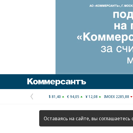
Коммерсантъ
$ 81,40
€ 94,05
¥ 12,08
IMOEX 2285,88
Предыдущая
страница
Оставаясь на сайте, вы соглашаетесь 