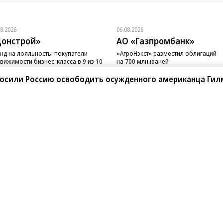
08.2026
06.08.2026
онстрой»
АО «Газпромбанк»
нд на лояльность: покупатели
«АгроНэкст» разместил облигаций
вижимости бизнес-класса в 9 из 10
на 700 млн юаней
чаев остаются в сегменте
просили Россию освободить осужденного американца Гил
санте»
Реклама
Обратная связь
Вакансии
Правовая информация
Android
E-mail рассылки
реулок д. 41,
тел. +7 (495) 797-69-70.
Партнерские проекты/матери
«Промо» и «Официальное со
а: kommersant.ru) зарегистрировано
нформационных технологий
На kommersant.ru применяют