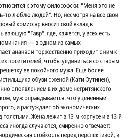
относится к этому философски: "Меня это не
ь-то люблю людей". Но, несмотря на все свои
ровый комиссар вносит свой вклад в
вающую "Гавр", где, кажется, у всех есть
поминания — в одном из самых
ает ананас и торжественно приходит с ним к
сех посетителей, чтобы уединиться со старым
 решетку ее покойного мужа. Еще более
стильщика обуви с женой (Кати Оутинен),
но с появлением в их доме негритянского
иком, муж оправдывается, что уцененные
рого, и рассуждает об экономических
толстыми. Жена лежит в 13-м корпусе и в 13-й
деса иногда случаются, смиренно отвечает:
 нордическая стойкость перед перспективой, в