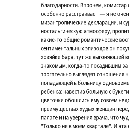
благодарности. Впрочем, комиссар 
особенно расстраивает — я не очен
мизантропические декларации, и су
ностальгическую атмосферу, пропиты
какие-то общие романтические вос
сентиментальных эпизодов он покуп
хозяйке бара, тут же выгоняющей в
знакомым, когда-то посадившим за
трогательно выглядят отношения чи
попадающей в больницу одновремен
ребенка: навестив больную с букет
цветочки обошлись ему совсем недо
преимуществах худых женщин перед 
палате и на уверения врача, что чу
"Только не в моем квартале". И эта