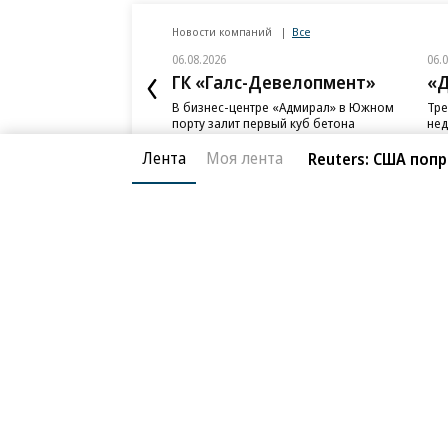
Новости компаний
Все
06.08.2026
06.
ГК «Галс-Девелопмент»
«Д
В бизнес-центре «Адмирал» в Южном
Тре
порту залит первый куб бетона
нед
слу
Лента
Моя лента
Reuters: США по
Благотворительный фонд
О «Коммер
Архив
Контакты
18+ реклама
© АО «Коммерсантъ». 127006, Москва, Оружейный пе
Сетевое издание «Коммерсантъ» (доменное имя сайт
Федеральной службой по надзору в сфере связи, и