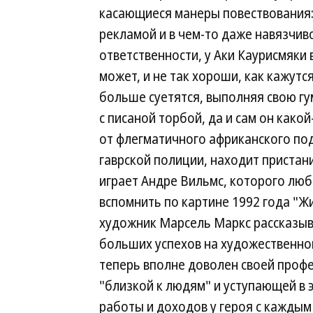
касающиеся манеры повествования: 
рекламой и в чем-то даже навязчив
ответственности, у Аки Каурисмяки 
может, и не так хороши, как кажутся
больше суетятся, выполняя свою гу
с писаной торбой, да и сам он как
от флегматичного африканского под
гаврской полиции, находит пристан
играет Андре Вильмс, которого люб
вспомнить по картине 1992 года "Ж
художник Марсель Маркс рассказыва
больших успехов на художественно
теперь вполне доволен своей проф
"близкой к людям" и уступающей в 
работы и доходов у героя с каждым