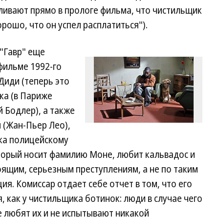
ливают прямо в прологе фильма, что чистильщик
рошо, что он успел расплатиться").
"Гавр" еще
фильме 1992-го
Диди (теперь это
ка (в Париже
 Бодлер), а также
 (Жан-Пьер Лео),
ка полицейскому
оторый носит фамилию Моне, любит кальвадос и
оящим, серьезным преступлениям, а не по таким
ия. Комиссар отдает себе отчет в том, что его
, как у чистильщика ботинок: люди в случае чего
е любят их и не испытывают никакой