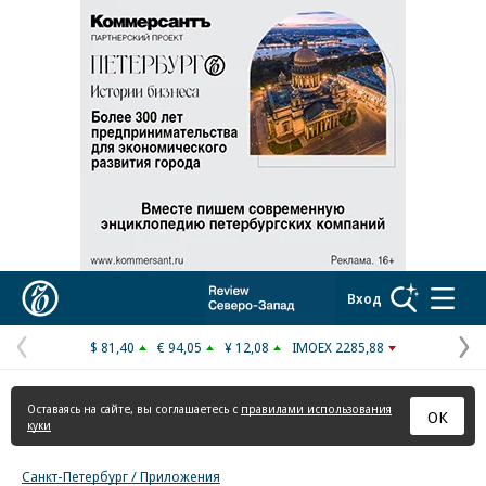
Реклама в «Ъ» www.kommersant.ru/ad
Коммерсантъ
Вход
$ 81,40
€ 94,05
¥ 12,08
IMOEX 2285,88
Предыдущая
С
страница
с
Оставаясь на сайте, вы соглашаетесь с
правилами использования
ОК
куки
Санкт-Петербург / Приложения