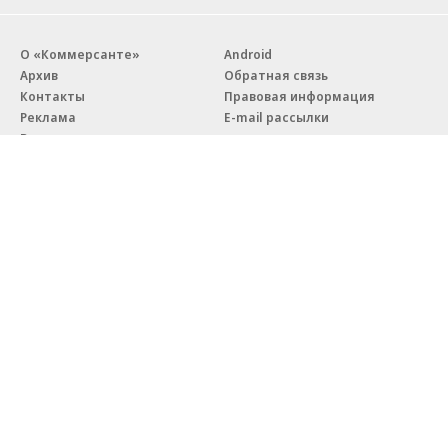
О «Коммерсанте»
Android
Архив
Обратная связь
Контакты
Правовая информация
Реклама
E-mail рассылки
Вакансии
18+
© АО «Коммерсантъ». 127006, Москва, Оружейный переулок д. 41,
тел. +7 (495) 797-69-70.
Сетевое издание «Коммерсантъ» (доменное имя сайта:
kommersant.ru) зарегистрировано Федеральной службой
по надзору в сфере связи, информационных технологий и массовых
коммуникаций (Роскомнадзор), регистрационный номер и дата
принятия решения о регистрации: серия
Эл № ФС77-76922
от 11 октября 2019 г.
Партнерские проекты/материалы, новости компаний, материалы
с пометкой «Промо» и «Официальное сообщение» опубликованы